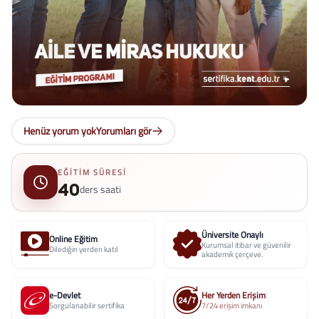
Henüz yorum yok
Yorumları gör
EĞITIM SÜRESI
40
ders saati
Üniversite Onaylı
Online Eğitim
Kurumsal itibar ve güvenilir
Dilediğin yerden katıl
akademik çerçeve.
e-Devlet
Her Yerden Erişim
Sorgulanabilir sertifika
7/24 erişim imkanı