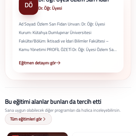
DÖ
Dr. Öğr. Üyesi
Ad Soyad: Özlem Sarı Fidan Unvan: Dr. Öğr. Üyesi
Kurum: Kütahya Dumlupınar Üniversitesi
Fakülte/Bölüm: İktisadi ve İdari Bilimler Fakültesi –
Kamu Yönetimi PROFİL ÖZETİ Dr. Öğr. Üyesi Özlem Sarı
Fidan, özel hukuk alanında uzmanlaşmış bir
Eğitmen detayını gör
akademisyendir. Çalışmaları özellikle medeni hukuk,
borçlar hukuku ve aile hukuku alanlarında
yoğunlaşmaktadır. Akademik faaliyetleri hem lisans
hem lisansüstü düzeyde dersler ve araştırmalar
Bu eğitimi alanlar bunları da tercih etti
içermektedir. EĞİTİM BİLGİLERİ Doktora (2015–2022)
– Ankara Hacı Bayram Veli Üniversitesi, Özel Hukuk
Sana uygun olabilecek diğer programları da hızlıca inceleyebilirsin.
Yüksek Lisans (2013–2015) – Gazi Üniversitesi,
Tüm eğitimleri gör
Medeni Hukuk Lisans (2008–2012) – Selçuk
Üniversitesi, Hukuk AKADEMİK KARİYER 2023 –