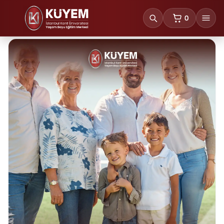
0
sepetteki ürünl