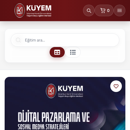
0
sepetteki ürünl