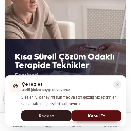
Çerezler
🍪
Gizliliğinize saygı duyuyoruz
Size en iyi deneyimi sunmak ve son gezdiğiniz eğitimleri
saklamak için çerezleri kullanıyoruz.
Kısa Süreli Çözüm Odaklı Terapide
Reddet
Kabul Et
Teknikler Semineri
Anasayfa
Ara
Giriş Yap
Kategoriler