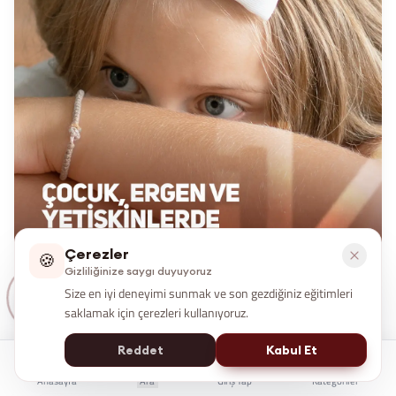
Çerezler
🍪
Gizliliğinize saygı duyuyoruz
Size en iyi deneyimi sunmak ve son gezdiğiniz eğitimleri
saklamak için çerezleri kullanıyoruz.
Çocuk, Ergen Ve Yetişkinlerde
Reddet
Kabul Et
Anksiyete Bozuklukları Sertifika
Anasayfa
Ara
Giriş Yap
Kategoriler
Programı