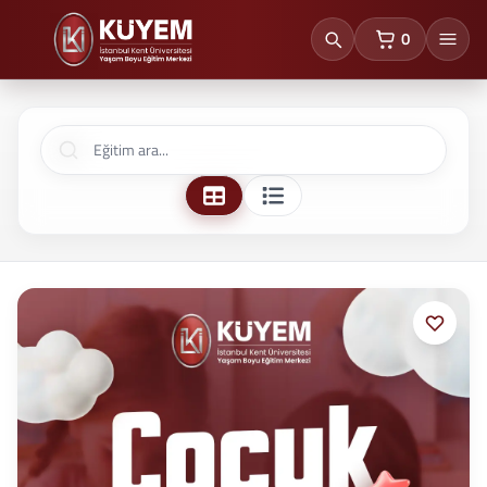
0
sepetteki ürünl