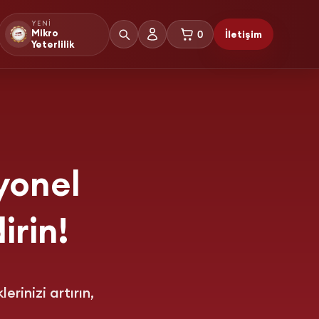
YENI
0
Mikro
İletişim
sepetteki ürünler
Yeterlilik
yonel
irin!
erinizi artırın,