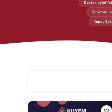
Destekleyici Yab
Ücretsiz P
Yapay Zeka