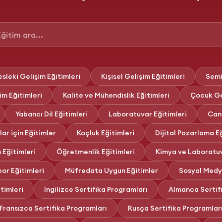
sleki Gelişim Eğitimleri
Kişisel Gelişim Eğitimleri
Semi
m Eğitimleri
Kalite ve Mühendislik Eğitimleri
Çocuk Gel
Yabancı Dil Eğitimleri
Laboratuvar Eğitimleri
Canl
ar için Eğitimler
Koçluk Eğitimleri
Dijital Pazarlama Eğ
 Eğitimleri
Öğretmenlik Eğitimleri
Kimya ve Laboratuv
or Eğitimleri
Müfredata Uygun Eğitimler
Sosyal Medya
timleri
İngilizce Sertifika Programları
Almanca Sertif
Fransızca Sertifika Programları
Rusça Sertifika Programlar