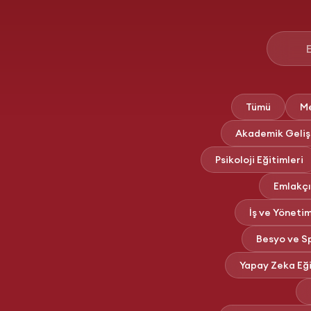
Tümü
Me
Akademik Gelişi
Psikoloji Eğitimleri
Emlakçıl
İş ve Yönetim
Besyo ve Sp
Yapay Zeka Eği