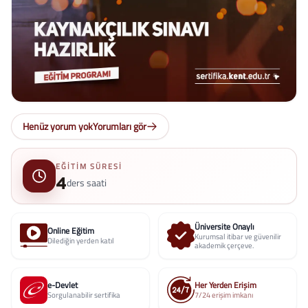
Henüz yorum yok
Yorumları gör
EĞITIM SÜRESI
4
ders saati
Üniversite Onaylı
Online Eğitim
Kurumsal itibar ve güvenilir
Dilediğin yerden katıl
akademik çerçeve.
e-Devlet
Her Yerden Erişim
Sorgulanabilir sertifika
7/24 erişim imkanı