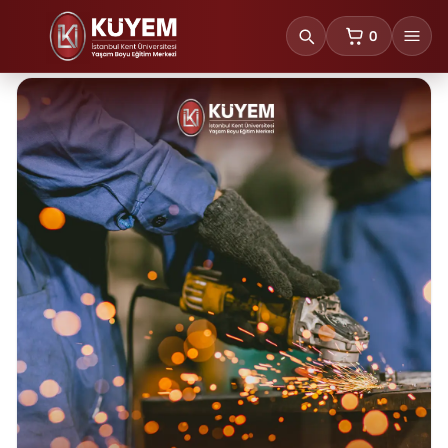
0
sepetteki ürünl