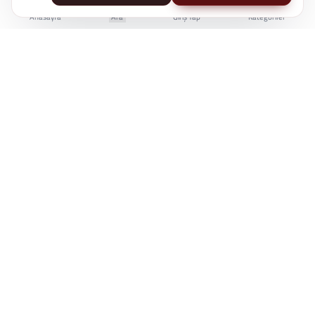
Anasayfa
Ara
Giriş Yap
Kategoriler
İstanbul Kent Üniversitesi Yaşam Boyu Eğitim Merkezi
e-Devlet'te Sorgulanabilir
Üniversite Güvencesi
7/24 Online Erişim
KÜYEM, bireylerin kariyer gelişiminde bilgiye
erişimini kolaylaştırmak için çalışır.