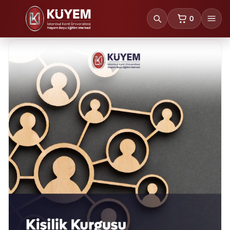
0
sepetteki ürünl