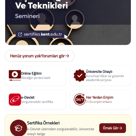
Henüz yorum yok
Yorumları gör
Üniversite Onaylı
Online Eğitim
Kurumsal itibar ve güvenilir
Dilediğin yerden katıl
akademik çerçeve.
e-Devlet
Her Yerden Erişim
Sorgulanabilir sertifika
7/24 erişim imkanı
Sertifika Örnekleri
Örnek Gör
e-Devlet üzerinden sorgulanabilir, üniversite
onaylı belge