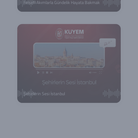
Felsefi Akımlarla Gündelik Hayata Bakmak
Şehirlerin Sesi İstanbul