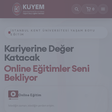
0
sepetteki ürünl
İSTANBUL KENT ÜNIVERSITESI YAŞAM BOYU
EĞITIM
Kariyerine Değer
Katacak
Online Eğitimler Seni
Bekliyor
Online Eğitim
İstediğin zaman, istediğin yerden erişim.