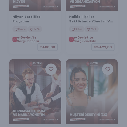
Hijyen Sertifika
Halkla İlişkiler
Programı
Sektöründe Yönetim Ve
Organizasyon Sertifika
Online
7/24
Online
7/24
Programı
e-Devlet'te
e-Devlet'te
Sorgulanabilir
Sorgulanabilir
₺400,00
₺2.499,00