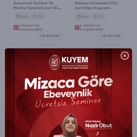
Kurumsal İletişim Ve
Müşteri Deneyimi (Cx)
Marka Yönetimi Sertifika
Sertifika Programı
Programı
Online
7/24
Online
7/24
e-Devlet'te
e-Devlet'te
Sorgulanabilir
Sorgulanabilir
₺2.499,00
₺2.499,00
İleri Excel Sertifika
Yalın Üretim Sertifika
Programı
Programı