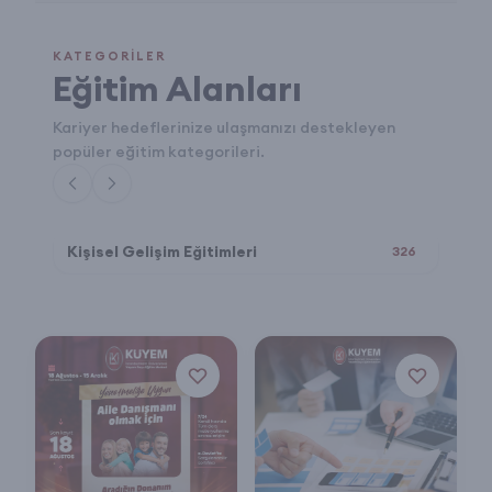
KATEGORILER
Eğitim Alanları
Kariyer hedeflerinize ulaşmanızı destekleyen
popüler eğitim kategorileri.
Kişisel Gelişim Eğitimleri
Se
22
326