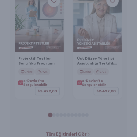
Projektif Testler
Üst Düzey Yönetici
Sertifika Programı
Asistanlığı Sertifika
Programı
Online
7/24
Online
7/24
e-Devlet'te
e-Devlet'te
Sorgulanabilir
Sorgulanabilir
₺2.499,00
₺2.499,00
Tüm Eğitimleri Gör