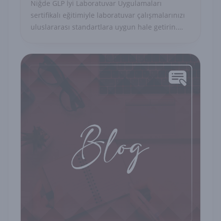
Niğde GLP İyi Laboratuvar Uygulamaları
sertifikalı eğitimiyle laboratuvar çalışmalarınızı
uluslararası standartlara uygun hale getirin.
Farmasötik, kimya, tarım ve kozmetik
sektörlerinde kariyerinize değer katın. Sertifika,
iş imkanlarınızı artırır.