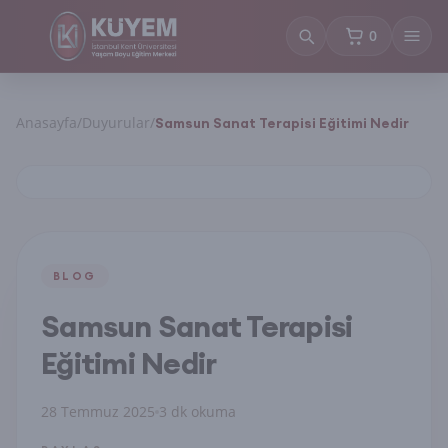
0
sepetteki ürün
Anasayfa
/
Duyurular
/
Samsun Sanat Terapisi Eğitimi Nedir
BLOG
Samsun Sanat Terapisi
Eğitimi Nedir
28 Temmuz 2025
3 dk okuma