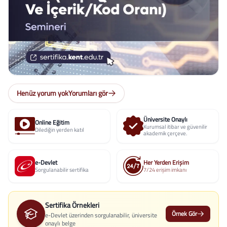
Henüz yorum yok
Yorumları gör
Üniversite Onaylı
Online Eğitim
Kurumsal itibar ve güvenilir
Dilediğin yerden katıl
akademik çerçeve.
e-Devlet
Her Yerden Erişim
Sorgulanabilir sertifika
7/24 erişim imkanı
Sertifika Örnekleri
Örnek Gör
e-Devlet üzerinden sorgulanabilir, üniversite
onaylı belge