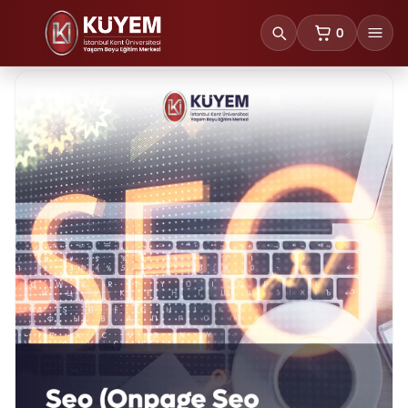
0
sepetteki ürünl