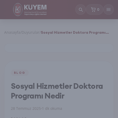
0
sepetteki ürün
Anasayfa
/
Duyurular
/
Sosyal Hizmetler Doktora Programı
Nedir
BLOG
Sosyal Hizmetler Doktora
Programı Nedir
28 Temmuz 2025
1 dk okuma