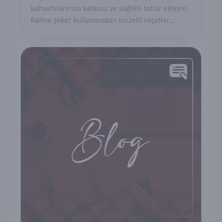
kahvaltılarınıza katkısız ve sağlıklı tatlar ekleyin.
Rafine şeker kullanmadan lezzetli reçeller
hazırlayın!