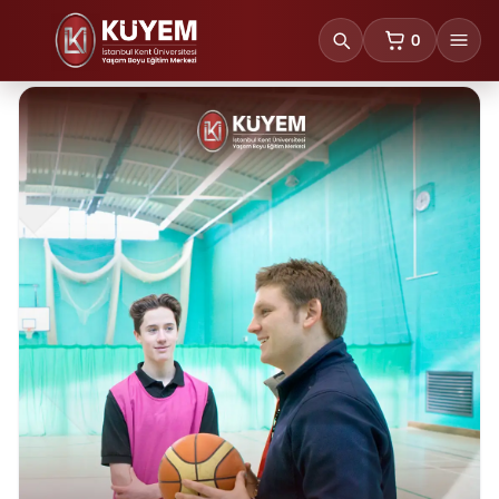
0
sepetteki ürünl