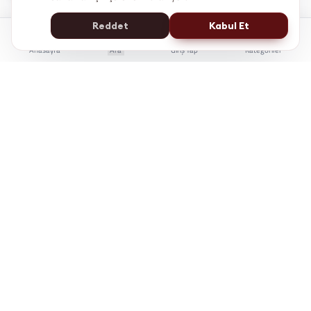
Reddet
Kabul Et
Anasayfa
Ara
Giriş Yap
Kategoriler
İstanbul Kent Üniversitesi Yaşam Boyu Eğitim Merkezi
e-Devlet'te Sorgulanabilir
Üniversite Güvencesi
7/24 Online Erişim
KÜYEM, bireylerin kariyer gelişiminde bilgiye
erişimini kolaylaştırmak için çalışır.