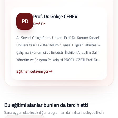
Prof. Dr. Gökçe CEREV
PD
Prof. Dr.
Ad Soyad: Gökçe Cerev Unvan: Prof. Dr. Kurum: Kocaeli
Üniversitesi Fakülte/Bölüm: Siyasal Bilgiler Fakültesi –
Çalışma Ekonomisi ve Endüstri İlişkileri Anabilim Dalı:
Yönetim ve Çalışma Psikolojisi PROFİL ÖZETİ Prof. Dr.
Gökçe Cerev, sosyal politika, çalışma yaşamı ve iş
Eğitmen detayını gör
sağlığı–güvenliği alanlarında çalışmalar yürüten bir
akademisyendir. Araştırmaları; işgücü piyasası, örgütsel
davranış, sendikal yapılar ve çalışma psikolojisi gibi
konulara odaklanmaktadır. AKADEMİK METRİKLER
Bu eğitimi alanlar bunları da tercih etti
Toplam yayın: 150+ WoS yayın: 11 Scopus yayın: 7
Google Scholar atıf: ~430 H-indeks (Scholar): 12
Sana uygun olabilecek diğer programları da hızlıca inceleyebilirsin.