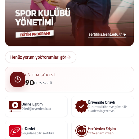
Henüz yorum yok
Yorumları gör
EĞITIM SÜRESI
90
ders saati
Üniversite Onaylı
Online Eğitim
Kurumsal itibar ve güvenilir
Dilediğin yerden katıl
akademik çerçeve.
e-Devlet
Her Yerden Erişim
Sorgulanabilir sertifika
7/24 erişim imkanı