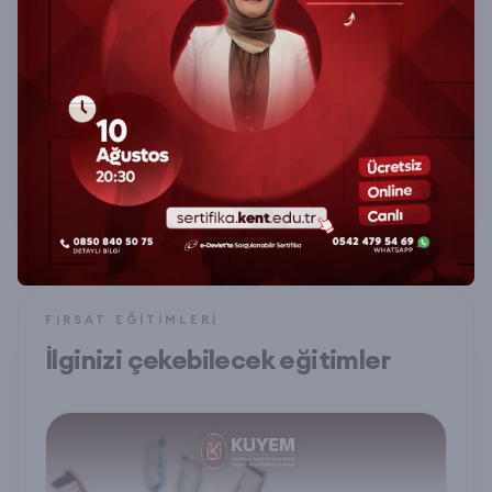
EĞITIM PROGRAMI
Iso 9001-2015 Sertifika Programı
₺2.499,00
sertifika.kent.edu.tr
FIRSAT EĞITIMLERI
İlginizi çekebilecek eğitimler