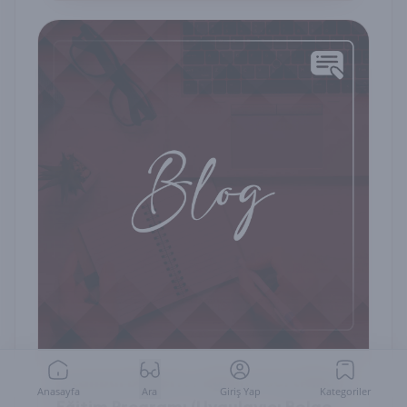
İstanbul Değerler Eğitimi Sertifikalı
Anasayfa
Ara
Giriş Yap
Kategoriler
Eğitim Programı (Uygulayıcı Belge)