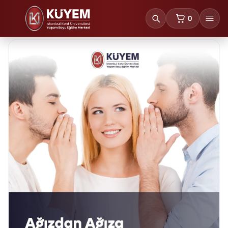
0
sepetteki ürünl