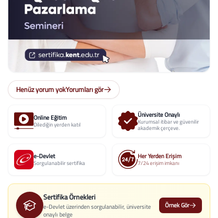
Henüz yorum yok
Yorumları gör
Üniversite Onaylı
Online Eğitim
Kurumsal itibar ve güvenilir
Dilediğin yerden katıl
akademik çerçeve.
e-Devlet
Her Yerden Erişim
Sorgulanabilir sertifika
7/24 erişim imkanı
Sertifika Örnekleri
Örnek Gör
e-Devlet üzerinden sorgulanabilir, üniversite
onaylı belge