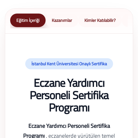
Eğitim İçeriği
Kazanımlar
Kimler Katılabilir?
Nasıl 
İstanbul Kent Üniversitesi Onaylı Sertifika
Eczane Yardımcı
Personeli Sertifika
Programı
Eczane Yardımcı Personeli Sertifika
Programı
, eczanelerde yürütülen temel