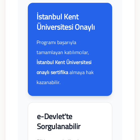
İstanbul Kent
Üniversitesi Onaylı
Programı başarıyla
tamamlayan katılımcılar,
İstanbul Kent Üniversitesi
onaylı sertifika
almaya hak
kazanabilir.
e-Devlet'te
Sorgulanabilir