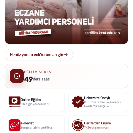
Henüz yorum yok
Yorumları gör
EĞITIM SÜRESI
49
ders saati
Üniversite Onaylı
Online Eğitim
Kurumsal itibar ve güvenilir
Dilediğin yerden katıl
akademik çerçeve.
e-Devlet
Her Yerden Erişim
Sorgulanabilir sertifika
7/24 erişim imkanı