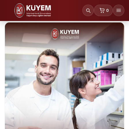
0
sepetteki ürünl