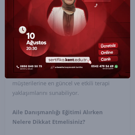
Örneğin, Elif Hanım çok başarılı bir aile
danışmanı. Müşterileri, onun empati
yeteneği, sabrı ve objektifliği sayesinde
sorunlarını daha kolay çözebildiklerini
söylüyorlar. Elif Hanım, ayrıca sürekli
seminerlere katılarak ve mesleki yayınları
takip ederek kendini geliştiriyor. Bu sayede,
müşterilerine en güncel ve etkili terapi
yaklaşımlarını sunabiliyor.
Aile Danışmanlığı Eğitimi Alırken
Nelere Dikkat Etmelisiniz?