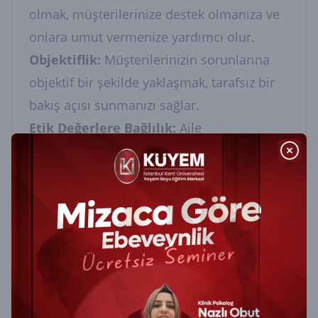
olmak, müşterilerinize destek olmanıza ve
onlara umut vermenize yardımcı olur.
Objektiflik:
Müşterilerinizin sorunlarına
objektif bir şekilde yaklaşmak, tarafsız bir
bakış açısı sunmanızı sağlar.
Etik Değerlere Bağlılık:
Aile
danışmanlığında etik kurallara uymak,
müşterilerinizin güvenliğini ve gizliliğini
korumanıza yardımcı olur.
Sürekli Öğrenme:
Aile danışmanlığı alanı
sürekli gelişiyor. Yeni yaklaşımları
öğrenmek ve kendinizi geliştirmek, daha iyi
bir danışman olmanızı sağlar.