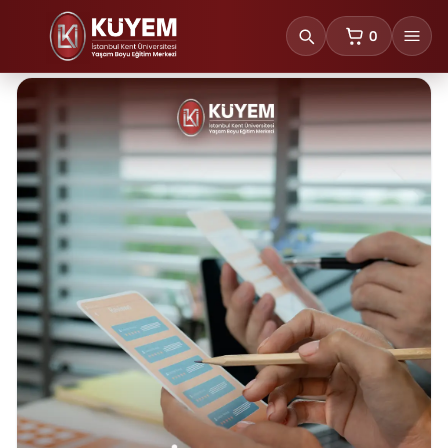
0
sepetteki ürünl