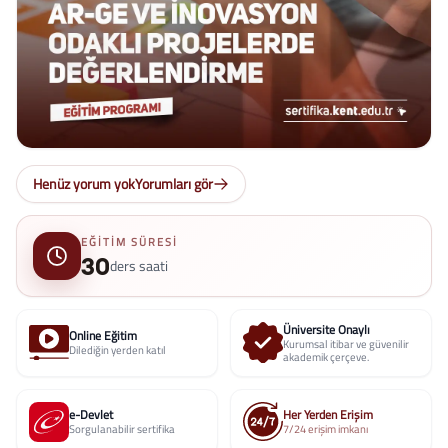
Henüz yorum yok
Yorumları gör
EĞITIM SÜRESI
30
ders saati
Üniversite Onaylı
Online Eğitim
Kurumsal itibar ve güvenilir
Dilediğin yerden katıl
akademik çerçeve.
e-Devlet
Her Yerden Erişim
Sorgulanabilir sertifika
7/24 erişim imkanı