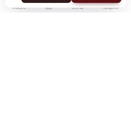
Anasayfa
Ara
Giriş Yap
Kategoriler
İstanbul Kent Üniversitesi Yaşam Boyu Eğitim Merkezi
e-Devlet'te Sorgulanabilir
Üniversite Güvencesi
7/24 Online Erişim
KÜYEM, bireylerin kariyer gelişiminde bilgiye
erişimini kolaylaştırmak için çalışır.