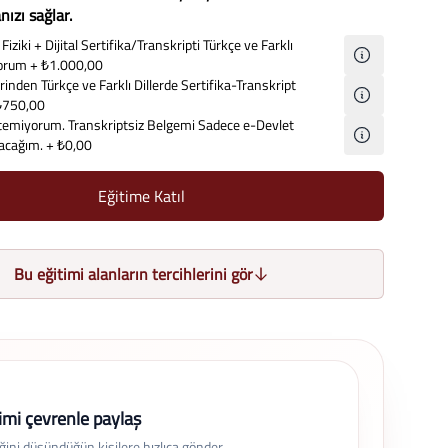
ızı sağlar.
Fiziki + Dijital Sertifika/Transkripti Türkçe ve Farklı
iyorum
+ ₺1.000,00
inden Türkçe ve Farklı Dillerde Sertifika-Transkript
₺750,00
temiyorum. Transkriptsiz Belgemi Sadece e-Devlet
lacağım.
+ ₺0,00
Eğitime Katıl
Bu eğitimi alanların tercihlerini gör
imi çevrenle paylaş
eğini düşündüğün kişilere hızlıca gönder.