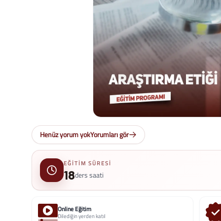
Henüz yorum yok
Yorumları gör
EĞITIM SÜRESI
18
ders saati
Online Eğitim
Dilediğin yerden katıl