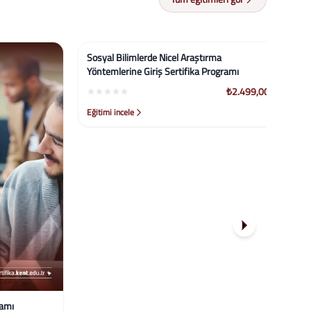
İntih
%58
%58
Serti
Eğitim
ı
Sosyal Bilimlerde Nicel Araştırma