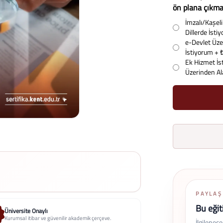
ön plana çıkman
İmzalı/Kaşeli 
Dillerde İst
e-Devlet Üzer
İstiyorum
+ 
Ek Hizmet İs
Üzerinden A
PAYLAŞ
Bu eğit
Üniversite Onaylı
Kurumsal itibar ve güvenilir akademik çerçeve.
İlgilenec