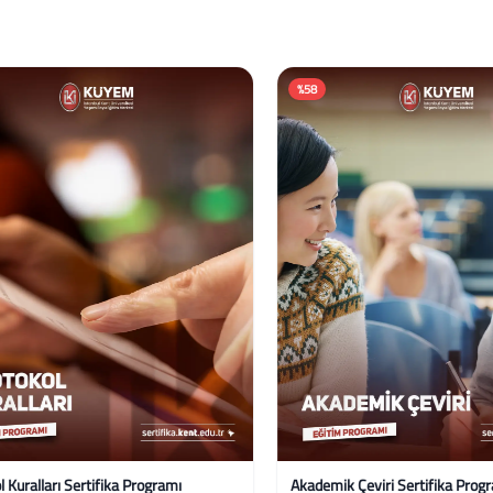
%58
uralları Sertifika Programı
Akademik Çeviri Sertifika Program