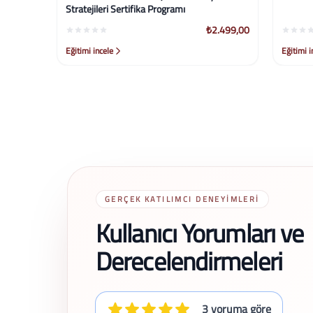
Stratejileri Sertifika Programı
99,00
₺2.499,00
Eğitimi incele
Eğitimi ince
GERÇEK KATILIMCI DENEYIMLERI
Kullanıcı Yorumları ve
Derecelendirmeleri
3 yoruma göre