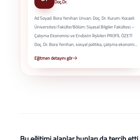
Doç.Dr.
Ad Soyad: Bora Yenihan Unvan: Doç. Dr. Kurum: Kocaeli
Üniversitesi Fakülte/Bölüm: Siyasal Bilgiler Fakültesi –
Çalışma Ekonomisi ve Endüstri İlişkileri PROFİL ÖZETİ
Doç. Dr. Bora Yenihan, sosyal politika, çalışma ekonomisi
ve endüstri ilişkileri alanlarında uzmanlaşmış bir
Eğitmen detayını gör
akademisyendir. Çalışmaları; işgücü piyasası,
sendikacılık, sosyal dışlanma ve çalışma yaşamı üzerine
yoğunlaşmaktadır. EĞİTİM BİLGİLERİ Lisans (2000):
Süleyman Demirel Üniversitesi, İşletme Yüksek Lisans
(2010): Sakarya Üniversitesi, Çalışma Ekonomisi ve
Endüstri İlişkileri Doktora (2015): Çalışma Ekonomisi ve
Endüstri İlişkileri AKADEMİK KARİYER 2019 – Günümüz:
Doç. Dr., Kocaeli Üniversitesi 2017 – 2018: Doç. Dr.,
Kırklareli Üniversitesi 2016 – 2017: Dr. Öğr. Üyesi,
Bu eğitimi alanlar bunları da tercih etti