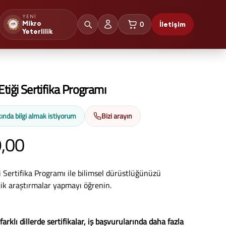
YENI
0
Mikro
İletişim
sepetteki ürünler
Yeterlilik
tiği Sertifika Programı
ında bilgi almak istiyorum
Bizi arayın
,00
i Sertifika Programı ile bilimsel dürüstlüğünüzü
tik araştırmalar yapmayı öğrenin.
farklı dillerde sertifikalar, iş başvurularında daha fazla