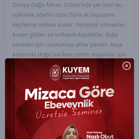
Dünya Doğa Mirası Listesi'nde yer alan bu
volkanik adanın eşsiz flora ve faunasını
keşfetme imkanı sunar. Yemyeşil ormanlar,
krater gölleri ve volkanik kayalıklar, doğa
severler için unutulmaz anlar yaratır. Asya
kıtasında doğa harikası yerler arayanlar için
burası vazgeçilmez bir duraktır.
Bütçe Dostu Seyahat İçin İpuçları
Asya’Nın En Güzel Ücretsiz Doğa
Harikaları
keşfederken bütçenizi korumak
mümkündür. İşte size bazı ipuçları: