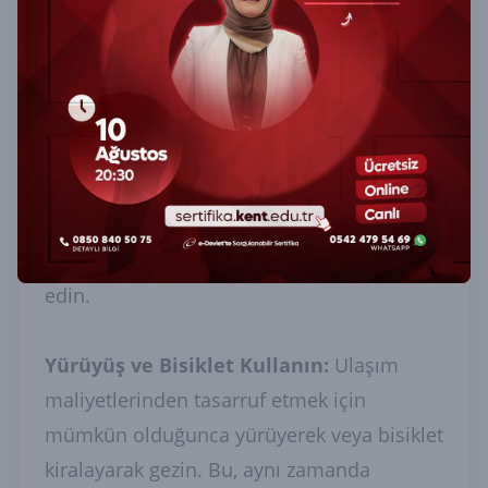
Yerel Halkla İletişim Kurun:
Yerel halk,
genellikle turistik olmayan ve ücretsiz
gezilebilecek gizli noktalara dair en iyi
bilgiye sahiptir.
Sezon Dışı Seyahat Edin:
Popüler yerler
sezon dışında daha az kalabalık ve bazen
daha ekonomiktir. Hava koşullarına dikkat
edin.
Yürüyüş ve Bisiklet Kullanın:
Ulaşım
maliyetlerinden tasarruf etmek için
mümkün olduğunca yürüyerek veya bisiklet
kiralayarak gezin. Bu, aynı zamanda