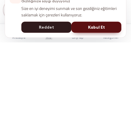
Gizliliğinize saygı duyuyoruz
Size en iyi deneyimi sunmak ve son gezdiğiniz eğitimleri
saklamak için çerezleri kullanıyoruz.
Reddet
Kabul Et
Anasayfa
Ara
Giriş Yap
Kategoriler
İstanbul Kent Üniversitesi Yaşam Boyu Eğitim Merkezi
e-Devlet'te Sorgulanabilir
Üniversite Güvencesi
7/24 Online Erişim