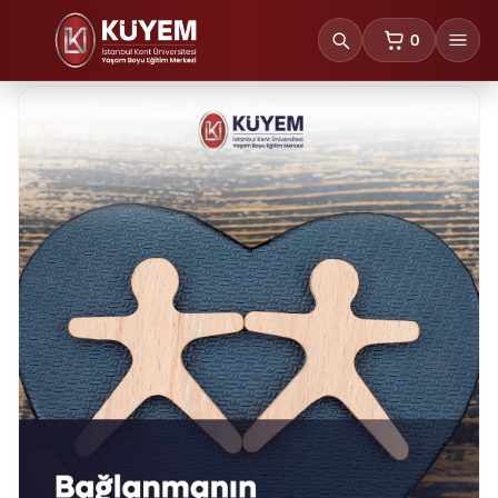
0
sepetteki ürünl