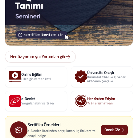
Henüz yorum yok
Yorumları gör
Üniversite Onaylı
Online Eğitim
Kurumsal itibar ve güvenilir
Dilediğin yerden katıl
akademik çerçeve.
e-Devlet
Her Yerden Erişim
Sorgulanabilir sertifika
7/24 erişim imkanı
Sertifika Örnekleri
Örnek Gör
e-Devlet üzerinden sorgulanabilir, üniversite
onaylı belge