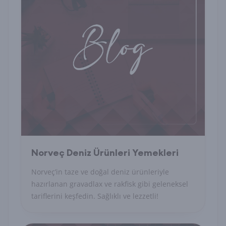
Norveç Deniz Ürünleri Yemekleri
Norveç’in taze ve doğal deniz ürünleriyle
hazırlanan gravadlax ve rakfisk gibi geleneksel
tariflerini keşfedin. Sağlıklı ve lezzetli!