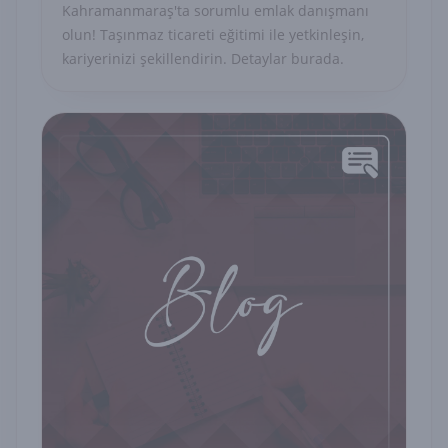
Eğitimi Nedir
Kahramanmaraş'ta sorumlu emlak danışmanı
olun! Taşınmaz ticareti eğitimi ile yetkinleşin,
kariyerinizi şekillendirin. Detaylar burada.