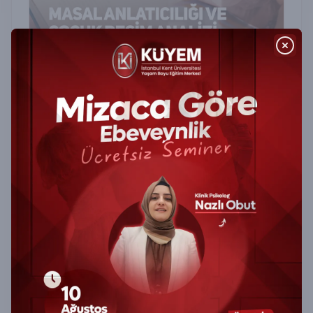
Masal Anlatıcılığı Ve Çocuk Resim
Analizi (Uygulayıcı Belge) Sertifika
Programı
Masal Anlatıcılığı ve Çocuk Resim Analizi
Sertifika Programı ile çocukların dünyasını
anlayın, yaratıcı teknikleri öğrenin, uygulayıcı
belge alın.