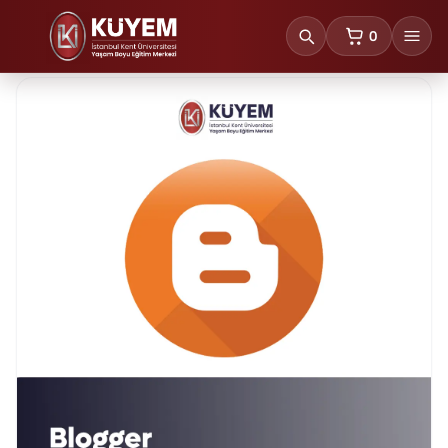
0
sepetteki ürünl