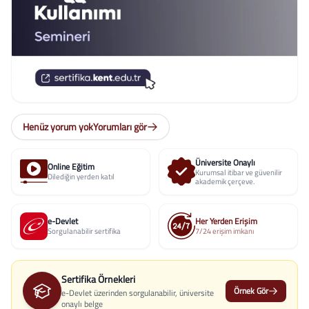
Henüz yorum yok
Yorumları gör
Üniversite Onaylı
Online Eğitim
Kurumsal itibar ve güvenilir
Dilediğin yerden katıl
akademik çerçeve.
e-Devlet
Her Yerden Erişim
Sorgulanabilir sertifika
7/24 erişim imkanı
Sertifika Örnekleri
Örnek Gör
e-Devlet üzerinden sorgulanabilir, üniversite
onaylı belge