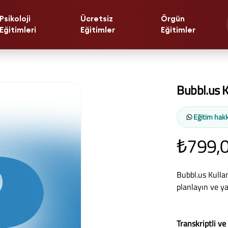
Psikoloji
Ücretsiz
Örgün
Eğitimleri
Eğitimler
Eğitimler
Bubbl.us K
Eğitim hakk
₺799,
Bubbl.us Kullanı
planlayın ve y
Transkriptli ve