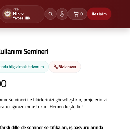
YENI
0
Mikro
İletişim
sepetteki ürünler
Yeterlilik
ullanımı Semineri
ında bilgi almak istiyorum
Bizi arayın
00
mı Semineri ile fikirlerinizi görselleştirin, projelerinizi
aratıcılığınızı konuşturun. Hemen keşfedin!
 farklı dillerde seminer sertifikaları, iş başvurularında