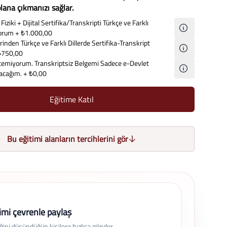
lana çıkmanızı sağlar.
Fiziki + Dijital Sertifika/Transkripti Türkçe ve Farklı
iyorum
+ ₺1.000,00
inden Türkçe ve Farklı Dillerde Sertifika-Transkript
₺750,00
temiyorum. Transkriptsiz Belgemi Sadece e-Devlet
lacağım.
+ ₺0,00
Eğitime Katıl
Bu eğitimi alanların tercihlerini gör
imi çevrenle paylaş
eğini düşündüğün kişilere hızlıca gönder.