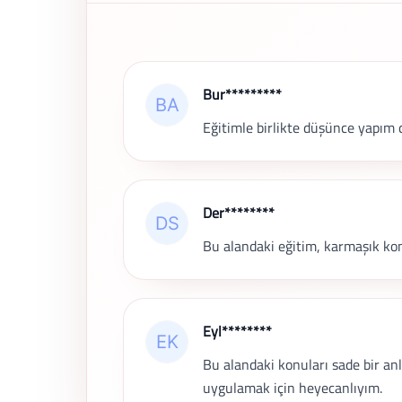
Son Yorumlar
Bur*********
Eğitimle birlikte düşünce yapım 
Der********
Bu alandaki eğitim, karmaşık kon
Eyl********
Bu alandaki konuları sade bir an
uygulamak için heyecanlıyım.