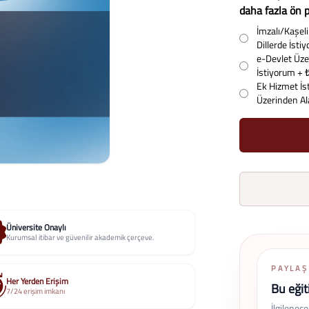
daha fazla ön p
İmzalı/Kaşeli 
Dillerde İst
e-Devlet Üzer
İstiyorum
+ 
Ek Hizmet İs
Üzerinden A
Üniversite Onaylı
Kurumsal itibar ve güvenilir akademik çerçeve.
PAYLAŞ
Her Yerden Erişim
Bu eğit
7/24 erişim imkanı
İlgilenec