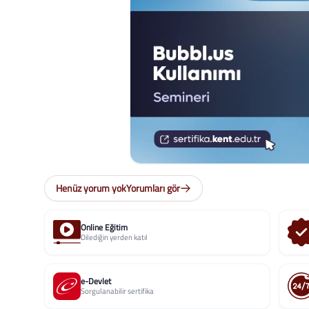
Henüz yorum yok
Yorumları gör
Online Eğitim
Dilediğin yerden katıl
e-Devlet
Sorgulanabilir sertifika