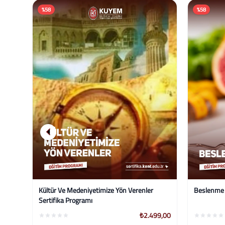
%58
%58
Beslenme Yönetimi Sertifika Programı
Diş Hekimi
99,00
₺2.499,00