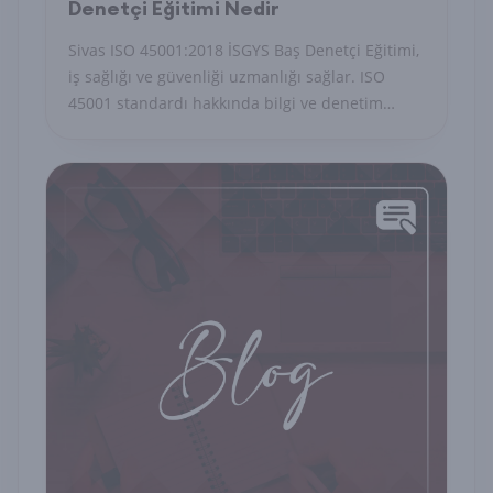
Denetçi Eğitimi Nedir
Sivas ISO 45001:2018 İSGYS Baş Denetçi Eğitimi,
iş sağlığı ve güvenliği uzmanlığı sağlar. ISO
45001 standardı hakkında bilgi ve denetim
becerileri kazanın. İş güvenliğinizi artırın!