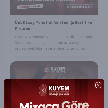
Üst Düzey Yönetici Asistanlığı Sertifika
Programı
Üst Düzey Yönetici Asistanlığı Sertifika Programı
ile ofis ve zaman yönetiminde uzmanlaşın,
profesyonel iletişim becerilerinizi geliştirin.