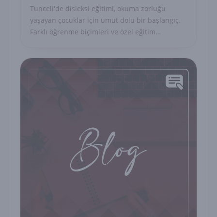
Tunceli'de disleksi eğitimi, okuma zorluğu
yaşayan çocuklar için umut dolu bir başlangıç.
Farklı öğrenme biçimleri ve özel eğitim
programlarıyla başarıya ulaşmak mümkün.