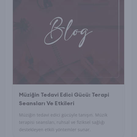
Müziğin Tedavi Edici Gücü: Terapi
Seansları Ve Etkileri
Müziğin tedavi edici gücüyle tanışın. Müzik
terapisi seansları, ruhsal ve fiziksel sağlığı
destekleyen etkili yöntemler sunar.