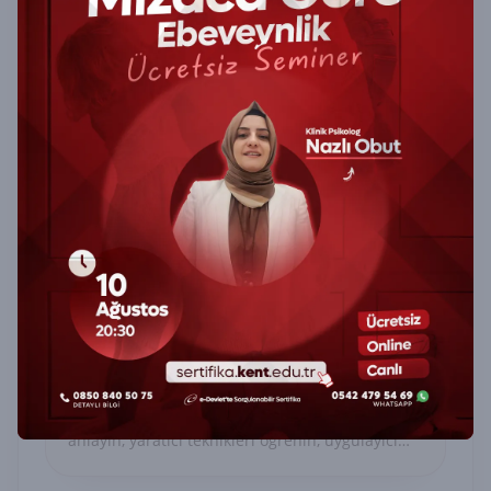
Masal Anlatıcılığı Ve Çocuk Resim
Analizi (Uygulayıcı Belge) Sertifika
Programı
Masal Anlatıcılığı ve Çocuk Resim Analizi
Sertifika Programı ile çocukların dünyasını
anlayın, yaratıcı teknikleri öğrenin, uygulayıcı
belge alın.