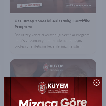
Üst Düzey Yönetici Asistanlığı Sertifika
Programı
Üst Düzey Yönetici Asistanlığı Sertifika Programı
ile ofis ve zaman yönetiminde uzmanlaşın,
profesyonel iletişim becerilerinizi geliştirin.