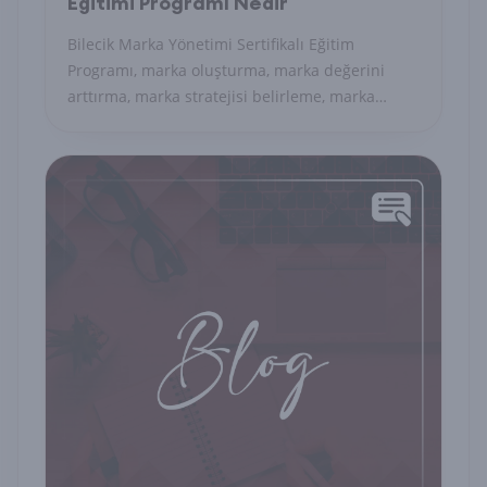
Eğitimi Programı Nedir
Bilecik Marka Yönetimi Sertifikalı Eğitim
Programı, marka oluşturma, marka değerini
arttırma, marka stratejisi belirleme, marka
yönetimi ve marka iletişimi gibi konularda bilgi
ve beceri kazandırmayı hedefleyen sertifikalı bir
eğitim programıdır.