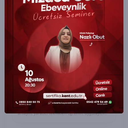
Masal Anlatıcılığı Ve Çocuk Resim
Analizi (Uygulayıcı Belge) Sertifika
Programı
Masal Anlatıcılığı ve Çocuk Resim Analizi
Sertifika Programı ile çocukların dünyasını
anlayın, yaratıcı teknikleri öğrenin, uygulayıcı
belge alın.