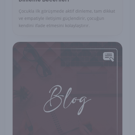
Çocukla ilk görüşmede aktif dinleme, tam dikkat
ve empatiyle iletişimi güçlendirir, çocuğun
kendini ifade etmesini kolaylaştırır.