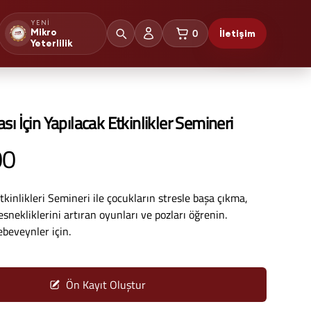
YENI
0
Mikro
İletişim
sepetteki ürünler
Yeterlilik
ı İçin Yapılacak Etkinlikler Semineri
00
kinlikleri Semineri ile çocukların stresle başa çıkma,
nekliklerini artıran oyunları ve pozları öğrenin.
ebeveynler için.
Ön Kayıt Oluştur