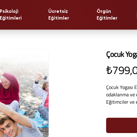
Psikoloji
Ücretsiz
Örgün
Eğitimleri
Eğitimler
Eğitimler
Çocuk Yogas
₺799,
Çocuk Yogası Et
odaklanma ve es
Eğitimciler ve 