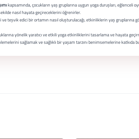
şımı
kapsamında, çocukların yaş gruplarına uygun yoga duruşları, eğlenceli oyun
 şekilde nasıl hayata geçireceklerini öğrenirler.
nli ve teşvik edici bir ortamın nasıl oluşturulacağı, etkinliklerin yaş grupların
klarına yönelik yaratıcı ve etkili yoga etkinliklerini tasarlama ve hayata geçi
mlemelerini sağlamak ve sağlıklı bir yaşam tarzını benimsemelerine katkıda bu