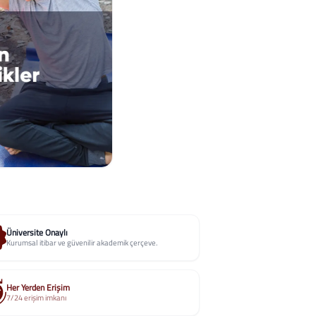
Üniversite Onaylı
Kurumsal itibar ve güvenilir akademik çerçeve.
Her Yerden Erişim
7/24 erişim imkanı