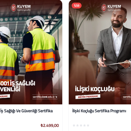
%50
uğu Sertifika Programı
C# .Net Masaüstü Yazılım Eğitim 
₺2.499,00