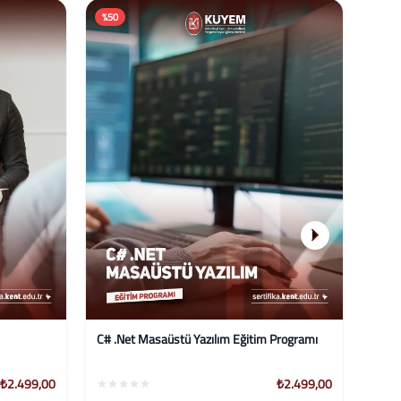
Dene
%58
%58
Eğitim
Programı
Yönetici Asistanlığı Sertifika Programı
₺2.499,00
₺2.499,00