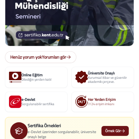
Henüz yorum yok
Yorumları gör
Üniversite Onaylı
Online Eğitim
Kurumsal itibar ve güvenilir
Dilediğin yerden katıl
akademik çerçeve.
e-Devlet
Her Yerden Erişim
Sorgulanabilir sertifika
7/24 erişim imkanı
Sertifika Örnekleri
Örnek Gör
e-Devlet üzerinden sorgulanabilir, üniversite
onaylı belge