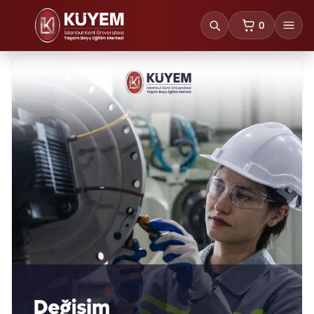
0
sepetteki ürünl