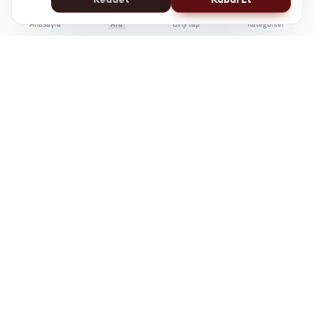
Anasayfa
Ara
Giriş Yap
Kategoriler
İstanbul Kent Üniversitesi Yaşam Boyu Eğitim Merkezi
e-Devlet'te Sorgulanabilir
Üniversite Güvencesi
7/24 Online Erişim
KÜYEM, bireylerin kariyer gelişiminde bilgiye
erişimini kolaylaştırmak için çalışır.