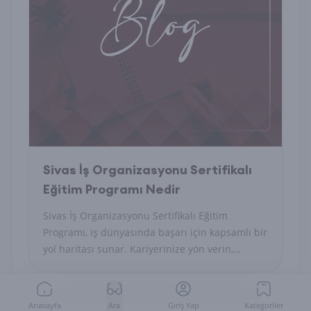
Sivas İş Organizasyonu Sertifikalı
Eğitim Programı Nedir
Sivas İş Organizasyonu Sertifikalı Eğitim
Programı, iş dünyasında başarı için kapsamlı bir
yol haritası sunar. Kariyerinize yön verin,
becerilerinizi geliştirin!
Anasayfa
Ara
Giriş Yap
Kategoriler