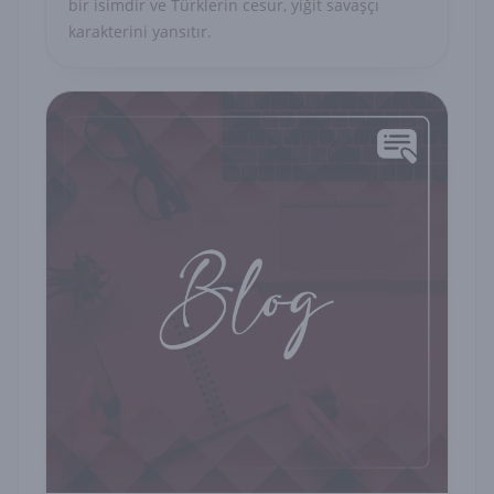
bir isimdir ve Türklerin cesur, yiğit savaşçı
karakterini yansıtır.