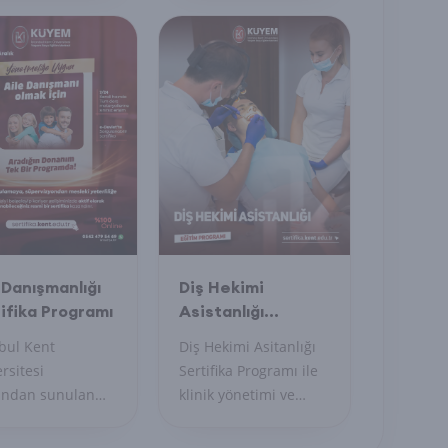
nlaşın,
anlayın, yaratıcı
syonel iletişim
teknikleri öğrenin,
ilerinizi
uygulayıcı belge alın.
irin.
 Danışmanlığı
Diş Hekimi
ifika Programı
Asistanlığı
Sertifika Programı
bul Kent
Diş Hekimi Asitanlığı
rsitesi
Sertifika Programı ile
fından sunulan
klinik yönetimi ve
el sertifika
hasta iletişim
amı; bireylerin,
becerilerinizi