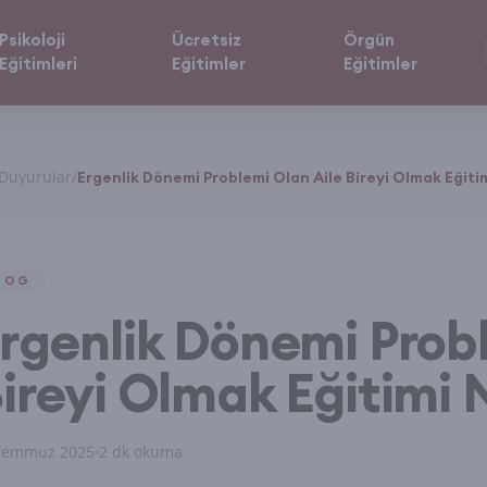
Psikoloji
Ücretsiz
Örgün
Eğitimleri
Eğitimler
Eğitimler
Duyurular
/
Ergenlik Dönemi Problemi Olan Aile Bireyi Olmak Eğiti
LOG
rgenlik Dönemi Prob
ireyi Olmak Eğitimi 
Temmuz 2025
2 dk okuma