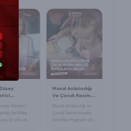
 Düzey
Masal Anlatıcılığı
tici
Ve Çocuk Resim
tanlığı
Analizi (Uygulayıcı
üzey Yönetici
Masal Anlatıcılığı ve
ifika Programı
Belge) Sertifika
anlığı Sertifika
Çocuk Resim Analizi
Programı
amı ile ofis ve
Sertifika Programı ile
n yönetiminde
çocukların dünyasını