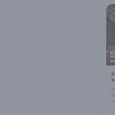
ku
Se
gü
or
B
B
P
B
Be
Pr
be
ö