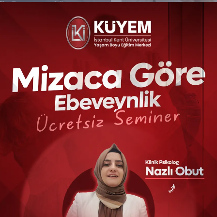
EMINER PROGRAMI
EĞITIM PROGRAMI
ile Danışmanlığı
Aile Danışmanlığı
erkezi Açılış İşlemleri
Merkezi Açma Mevz
emineri
Sertifika Programı
₺799,00
₺2.4
rtifika.kent.edu.tr
sertifika.kent.edu.tr
SAT EĞITIMLERI
inizi çekebilecek eğitimler