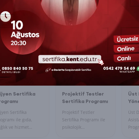
ijyen Sertifika
Projektif Testler
Üst
rogramı
Sertifika Programı
Yöne
Asis
jyen Sertifika
Projektif Testler
Üst D
Sert
ogramı ile gıda,
Sertifika Programı ile
Asist
ğlık ve hizmet
psikolojik
Progr
ktörlerinde hijyen
değerlendirmelerde
zama