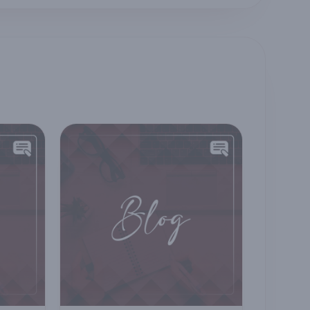
erin ve ailelerin
geliştirin, sağlık
ığı zorluklara
sektöründe
m sunabilecek
profesyonel sekreter
n danışmanları
olun.
tirmeyi
layan akademik
gulamalı bir
m modelidir.