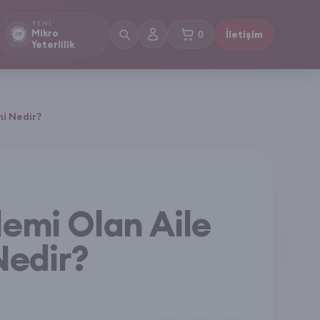
YENI
Mikro
0
İletişim
sepetteki ürünler
Yeterlilik
mi Nedir?
lemi Olan Aile
Nedir?