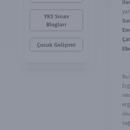
İle
ya
YKS Sınav
Sın
Blogları
Em
Ça
Çocuk Gelişimi
Ebe
Bu 
Erg
ned
erg
olu
sağ