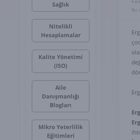
PA
Sağlık
Bu i
Nitelikli
Erg
Hesaplamalar
çoc
ola
Kalite Yönetimi
değ
(ISO)
dön
Aile
Erg
Danışmanlığı
Blogları
Er
Erg
Mikro Yeterlilik
iht
Eğitimleri