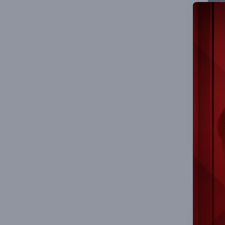
S
A
M
S
se
FIR
İlg