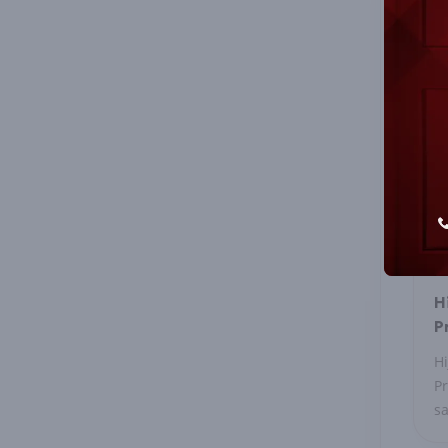
H
P
Hi
Pr
sa
se