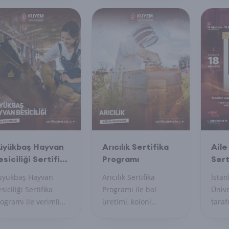
rallarını öğrenin.
kullanılan testleri
uzma
rtifikanızı alın,
öğrenin, uygulayın ve
profe
venli çalışma
profesyonel sertifika
becer
tamı sağlayın.
ile uzmanlığınızı
gelişt
belgelendirin.
üyükbaş Hayvan
Arıcılık Sertifika
Aile
esiciliği Sertifika
Programı
Sert
rogramı
üyükbaş Hayvan
Arıcılık Sertifika
İstan
siciliği Sertifika
Programı ile bal
Ünive
ogramı ile verimli
üretimi, koloni
tara
sicilik tekniklerini
yönetimi ve doğal
bu öz
ğrenin, hayvan
arıcılık tekniklerini
progr