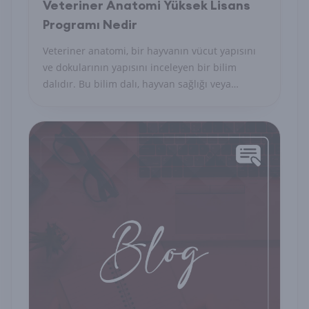
Veteriner Anatomi Yüksek Lisans
Programı Nedir
Veteriner anatomi, bir hayvanın vücut yapısını
ve dokularının yapısını inceleyen bir bilim
dalıdır. Bu bilim dalı, hayvan sağlığı veya
hayvanların fizyolojik işlevlerini anlamaya
yardımcı olmak için kullanılır. Veteriner anatomi
yüksek lisans programları, hayvanların vücut
yapısını ve dokularının yapısını daha detaylı bir
şekilde inceleyen eğitim programlarıdır.