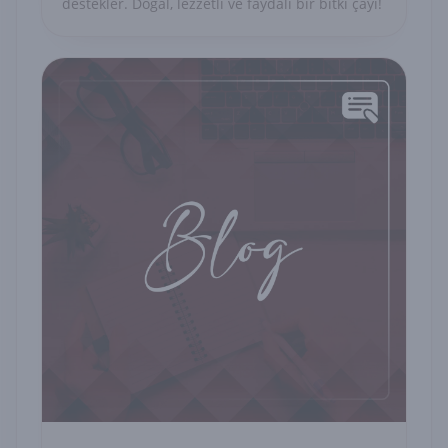
destekler. Doğal, lezzetli ve faydalı bir bitki çayı!