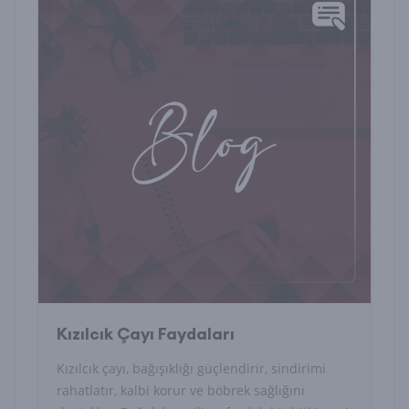
Kızılcık Çayı Faydaları
Kızılcık çayı, bağışıklığı güçlendirir, sindirimi
rahatlatır, kalbi korur ve böbrek sağlığını