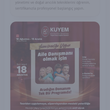
yönetimi ve doğal arıcılık tekniklerini öğrenin,
sertifikanızla profesyonel başlangıç yapın.