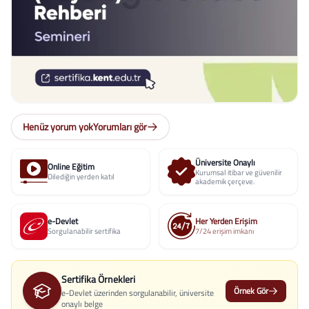
Henüz yorum yok
Yorumları gör
Üniversite Onaylı
Online Eğitim
Kurumsal itibar ve güvenilir
Dilediğin yerden katıl
akademik çerçeve.
e-Devlet
Her Yerden Erişim
Sorgulanabilir sertifika
7/24 erişim imkanı
Sertifika Örnekleri
Örnek Gör
e-Devlet üzerinden sorgulanabilir, üniversite
onaylı belge