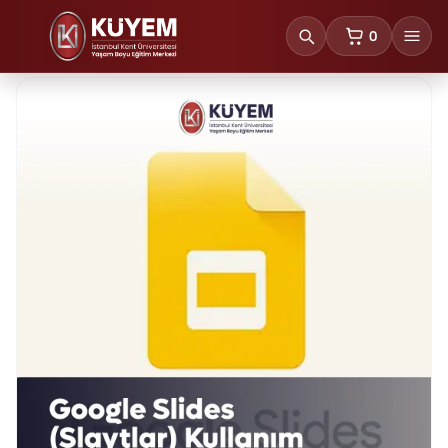
0
sepetteki ürünl