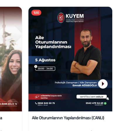
İş Hu
%50
%58
Eğitim
ka
Aile Oturumlarının Yapılandırılması (CANLI)