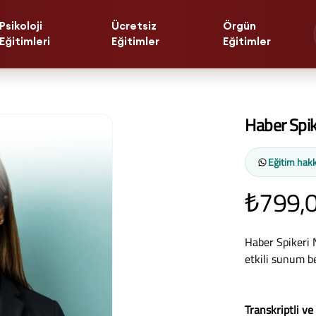
Psikoloji
Ücretsiz
Örgün
Eğitimleri
Eğitimler
Eğitimler
Haber Spik
Eğitim hakk
₺799,
Haber Spikeri 
etkili sunum be
Transkriptli ve