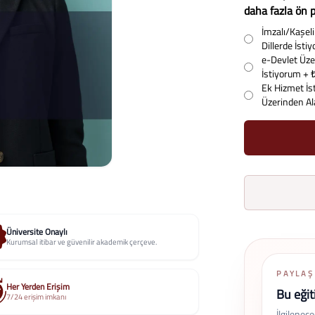
daha fazla ön p
İmzalı/Kaşeli 
Dillerde İst
e-Devlet Üzer
İstiyorum
+ 
Ek Hizmet İs
Üzerinden A
Üniversite Onaylı
Kurumsal itibar ve güvenilir akademik çerçeve.
PAYLAŞ
Her Yerden Erişim
Bu eğit
7/24 erişim imkanı
İlgilenec