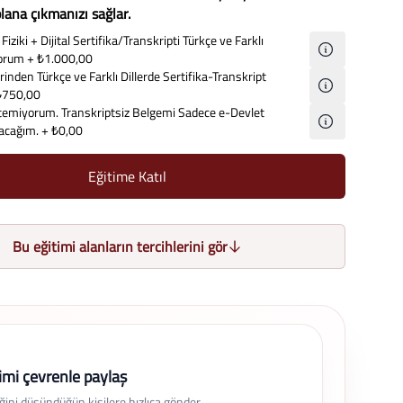
lana çıkmanızı sağlar.
Fiziki + Dijital Sertifika/Transkripti Türkçe ve Farklı
iyorum
+ ₺1.000,00
inden Türkçe ve Farklı Dillerde Sertifika-Transkript
₺750,00
temiyorum. Transkriptsiz Belgemi Sadece e-Devlet
lacağım.
+ ₺0,00
Eğitime Katıl
Bu eğitimi alanların tercihlerini gör
imi çevrenle paylaş
eğini düşündüğün kişilere hızlıca gönder.