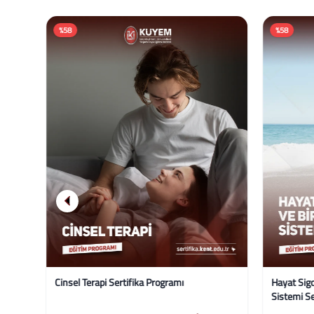
%58
%58
ka
Cinsel Terapi Sertifika Programı
Hayat Sigo
Sistemi Se