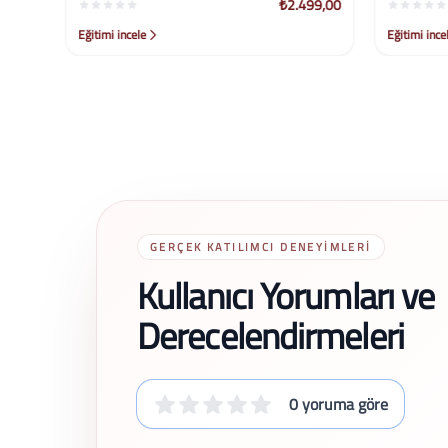
99,00
₺2.499,00
Eğitimi incele
Eğitimi ince
GERÇEK KATILIMCI DENEYIMLERI
Kullanıcı Yorumları ve
Derecelendirmeleri
0 yoruma göre