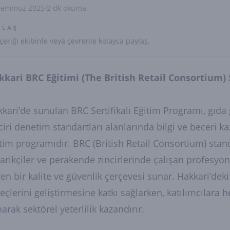
Temmuz 2025
2 dk okuma
YLAŞ
çeriği ekibinle veya çevrenle kolayca paylaş.
kkari BRC Eğitimi (The British Retail Consortium) 
kari’de sunulan BRC Sertifikalı Eğitim Programı, gıda 
ciri denetim standartları alanlarında bilgi ve beceri
tim programıdır. BRC (British Retail Consortium) standar
arikçiler ve perakende zincirlerinde çalışan profesyon
en bir kalite ve güvenlik çerçevesi sunar. Hakkari’deki
eçlerini geliştirmesine katkı sağlarken, katılımcılara
arak sektörel yeterlilik kazandırır.