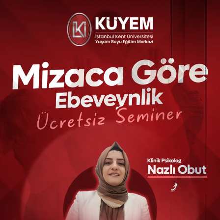
ĞITIM PROGRAMI
SEMINER PROGRAMI
rc (The British Retail
Brc Semineri
onsortium) Sertifika
₺7
sertifika.kent.edu.tr
rogramı
₺2.499,00
rtifika.kent.edu.tr
SAT EĞITIMLERI
inizi çekebilecek eğitimler