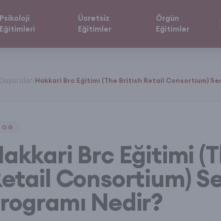
Psikoloji
Ücretsiz
Örgün
Eğitimleri
Eğitimler
Eğitimler
Duyurular
/
Hakkari Brc Eğitimi (The British Retail Consortium) Ser
LOG
akkari Brc Eğitimi (T
etail Consortium) Ser
rogramı Nedir?