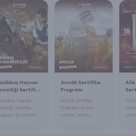
rtifikanızı alın,
öğrenin, uygulayın ve
profe
venli çalışma
profesyonel sertifika
becer
tamı sağlayın.
ile uzmanlığınızı
gelişt
belgelendirin.
üyükbaş Hayvan
Arıcılık Sertifika
Aile
esiciliği Sertifika
Programı
Sert
rogramı
üyükbaş Hayvan
Arıcılık Sertifika
İstan
siciliği Sertifika
Programı ile bal
Ünive
ogramı ile verimli
üretimi, koloni
tara
sicilik tekniklerini
yönetimi ve doğal
bu öz
ğrenin, hayvan
arıcılık tekniklerini
progr