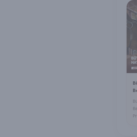
Se
gü
or
B
B
P
B
Be
Pr
be
ö