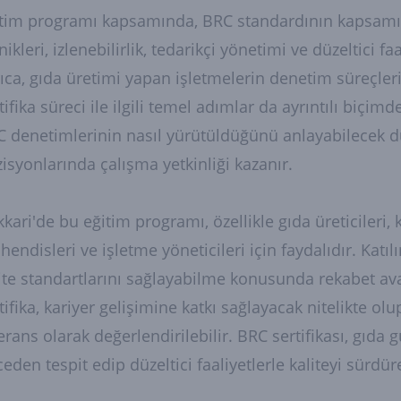
tim programı kapsamında, BRC standardının kapsamı, v
nikleri, izlenebilirlik, tedarikçi yönetimi ve düzeltici fa
ıca, gıda üretimi yapan işletmelerin denetim süreçleri
tifika süreci ile ilgili temel adımlar da ayrıntılı biçim
 denetimlerinin nasıl yürütüldüğünü anlayabilecek dü
isyonlarında çalışma yetkinliği kazanır.
kari'de bu eğitim programı, özellikle gıda üreticileri, 
endisleri ve işletme yöneticileri için faydalıdır. Katıl
ite standartlarını sağlayabilme konusunda rekabet ava
tifika, kariyer gelişimine katkı sağlayacak nitelikte ol
erans olarak değerlendirilebilir. BRC sertifikası, gıda 
eden tespit edip düzeltici faaliyetlerle kaliteyi sürdü