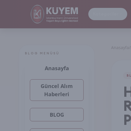
Kategoriler
Anasayfa
/
BLOG MENÜSÜ
Anasayfa
B
Güncel Alım
H
Haberleri
R
P
BLOG