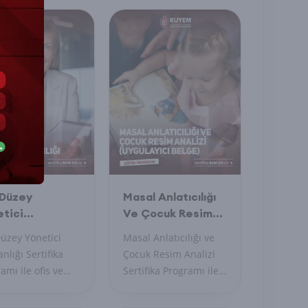
 Düzey
Masal Anlatıcılığı
tici
Ve Çocuk Resim
tanlığı
Analizi (Uygulayıcı
üzey Yönetici
Masal Anlatıcılığı ve
ifika Programı
Belge) Sertifika
anlığı Sertifika
Çocuk Resim Analizi
Programı
amı ile ofis ve
Sertifika Programı ile
n yönetiminde
çocukların dünyasını
nlaşın,
anlayın, yaratıcı