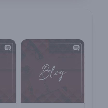
erin ve ailelerin
geliştirin, sağlık
ığı zorluklara
sektöründe
m sunabilecek
profesyonel sekreter
n danışmanları
olun.
tirmeyi
layan akademik
gulamalı bir
m modelidir.