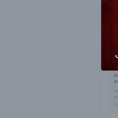
H
P
Hi
Pr
sa
se
ku