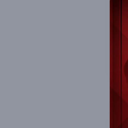
E
B
C
P
se
FIR
İlg