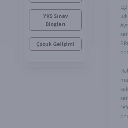
Eği
tek
YKS Sınav
Blogları
Ayr
ser
BRC
Çocuk Gelişimi
poz
Hak
müh
kal
ser
ref
önc