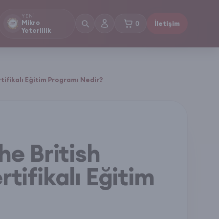
YENI
Mikro
0
İletişim
sepetteki ürünler
Yeterlilik
tifikalı Eğitim Programı Nedir?
he British
tifikalı Eğitim