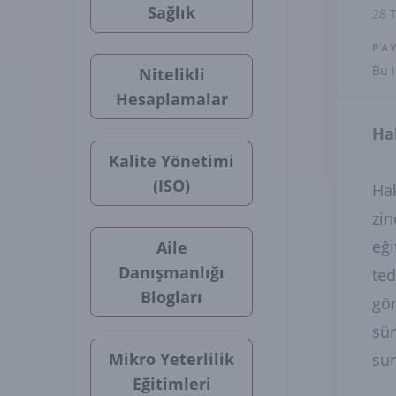
Sağlık
28 
PA
Bu i
Nitelikli
Hesaplamalar
Ha
Kalite Yönetimi
(ISO)
Hak
zin
eği
Aile
Danışmanlığı
ted
Blogları
gör
sür
Mikro Yeterlilik
sun
Eğitimleri