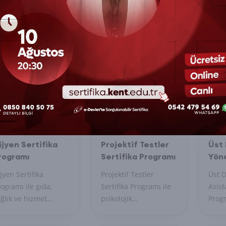
ijyen Sertifika
Projektif Testler
Üst
rogramı
Sertifika Programı
Yöne
Asis
jyen Sertifika
Projektif Testler
Üst D
Sert
ogramı ile gıda,
Sertifika Programı ile
Asist
ğlık ve hizmet
psikolojik
Progr
ktörlerinde hijyen
değerlendirmelerde
zama
rallarını öğrenin.
kullanılan testleri
uzma