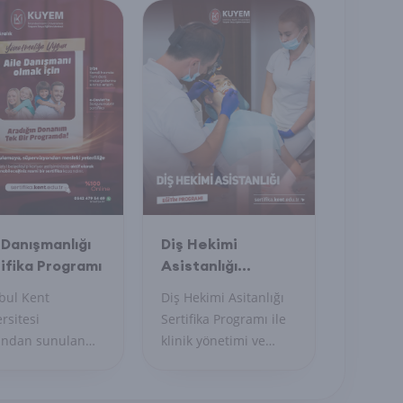
syonel iletişim
teknikleri öğrenin,
ilerinizi
uygulayıcı belge alın.
irin.
 Danışmanlığı
Diş Hekimi
ifika Programı
Asistanlığı
Sertifika Programı
bul Kent
Diş Hekimi Asitanlığı
rsitesi
Sertifika Programı ile
fından sunulan
klinik yönetimi ve
el sertifika
hasta iletişim
amı; bireylerin,
becerilerinizi