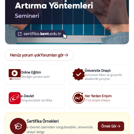
Henüz yorum yok
Yorumları gör
Üniversite Onaylı
Online Eğitim
Kurumsal itibar ve güvenilir
Dilediğin yerden katıl
akademik çerçeve.
e-Devlet
Her Yerden Erişim
Sorgulanabilir sertifika
7/24 erişim imkanı
Sertifika Örnekleri
Örnek Gör
e-Devlet üzerinden sorgulanabilir, üniversite
onaylı belge