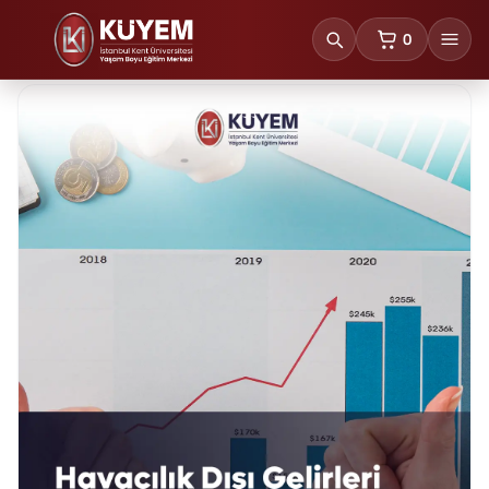
0
sepetteki ürünl