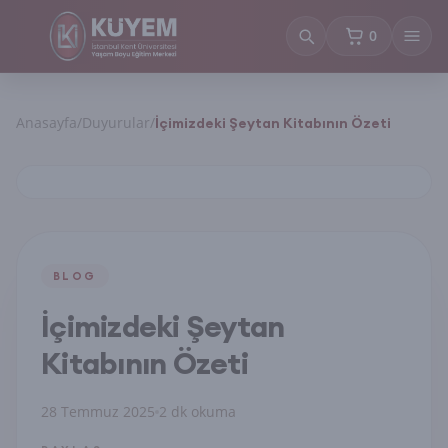
0
sepetteki ürün
Anasayfa
/
Duyurular
/
İçimizdeki Şeytan Kitabının Özeti
BLOG
İçimizdeki Şeytan
Kitabının Özeti
28 Temmuz 2025
2 dk okuma