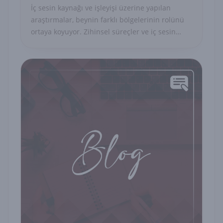
İç sesin kaynağı ve işleyişi üzerine yapılan
araştırmalar, beynin farklı bölgelerinin rolünü
ortaya koyuyor. Zihinsel süreçler ve iç sesin
bilinçle ilişkisini keşfedin.