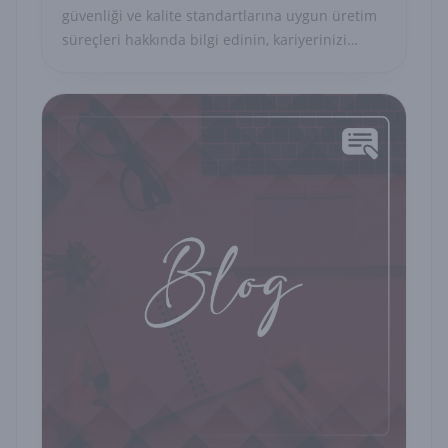
güvenliği ve kalite standartlarına uygun üretim
süreçleri hakkında bilgi edinin, kariyerinizi
güçlendirin!