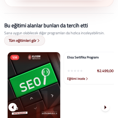
Kurumsal süreçlerin denetlenmesi ve raporlanması
Risk analizi ve kontrol mekanizmalarının geliştirilmesi
Mevzuata uygunluk denetimleri Kurumsal yönetim
Bu eğitimi alanlar bunları da tercih etti
süreçlerine katkı Uzmanlık Alanları İç denetim Risk
yönetimi Kurumsal denetim ve kontrol Mevzuat ve
Sana uygun olabilecek diğer programları da hızlıca inceleyebilirsin.
uyum süreçleri"
Tüm eğitimleri gör
%58
%58