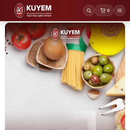
0
sepetteki ürünl