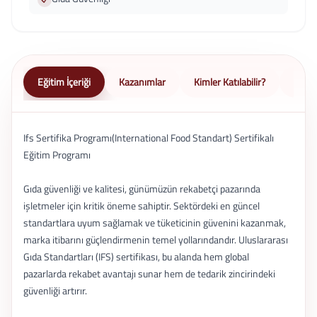
Eğitim İçeriği
Kazanımlar
Kimler Katılabilir?
Nasıl 
Ifs Sertifika Programı(International Food Standart) Sertifikalı
Eğitim Programı
Gıda güvenliği ve kalitesi, günümüzün rekabetçi pazarında
işletmeler için kritik öneme sahiptir. Sektördeki en güncel
standartlara uyum sağlamak ve tüketicinin güvenini kazanmak,
marka itibarını güçlendirmenin temel yollarındandır. Uluslararası
Gıda Standartları (IFS) sertifikası, bu alanda hem global
pazarlarda rekabet avantajı sunar hem de tedarik zincirindeki
güvenliği artırır.