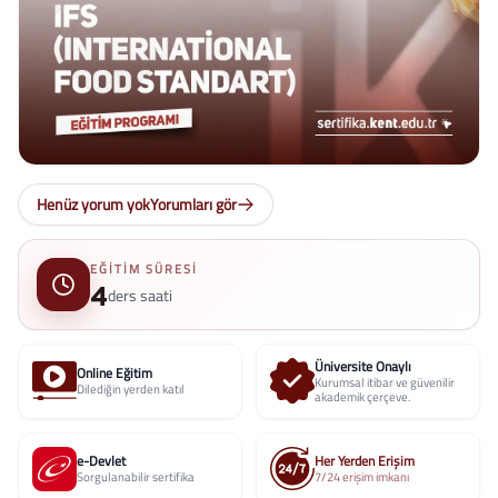
Henüz yorum yok
Yorumları gör
EĞITIM SÜRESI
4
ders saati
Üniversite Onaylı
Online Eğitim
Kurumsal itibar ve güvenilir
Dilediğin yerden katıl
akademik çerçeve.
e-Devlet
Her Yerden Erişim
Sorgulanabilir sertifika
7/24 erişim imkanı