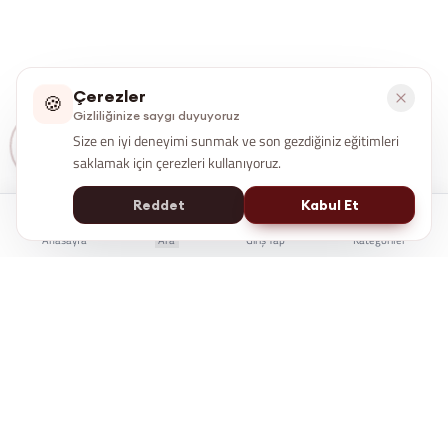
Çerezler
🍪
Gizliliğinize saygı duyuyoruz
Size en iyi deneyimi sunmak ve son gezdiğiniz eğitimleri
saklamak için çerezleri kullanıyoruz.
Reddet
Kabul Et
Anasayfa
Ara
Giriş Yap
Kategoriler
İstanbul Kent Üniversitesi Yaşam Boyu Eğitim Merkezi
e-Devlet'te Sorgulanabilir
Üniversite Güvencesi
7/24 Online Erişim