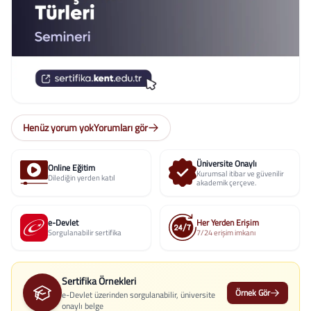
Henüz yorum yok
Yorumları gör
Üniversite Onaylı
Online Eğitim
Kurumsal itibar ve güvenilir
Dilediğin yerden katıl
akademik çerçeve.
e-Devlet
Her Yerden Erişim
Sorgulanabilir sertifika
7/24 erişim imkanı
Sertifika Örnekleri
Örnek Gör
e-Devlet üzerinden sorgulanabilir, üniversite
onaylı belge