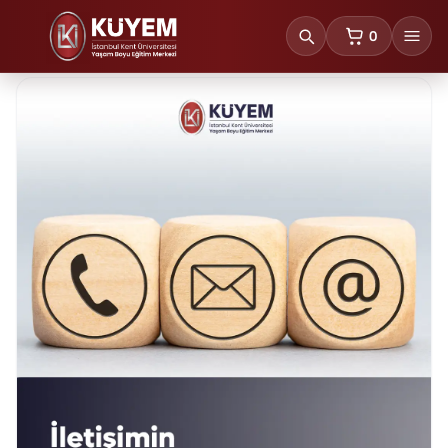
0
sepetteki ürünl