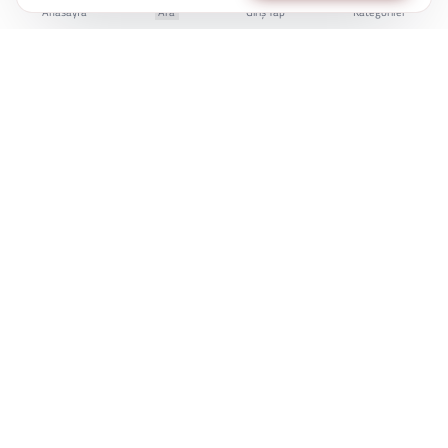
Anasayfa
Ara
Giriş Yap
Kategoriler
İstanbul Kent Üniversitesi Yaşam Boyu Eğitim Merkezi
e-Devlet'te Sorgulanabilir
Üniversite Güvencesi
7/24 Online Erişim
KÜYEM, bireylerin kariyer gelişiminde bilgiye
erişimini kolaylaştırmak için çalışır.