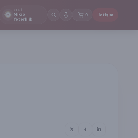
YENI
Mikro
0
İletişim
sepetteki ürünler
Yeterlilik