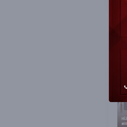
FIR
İlg