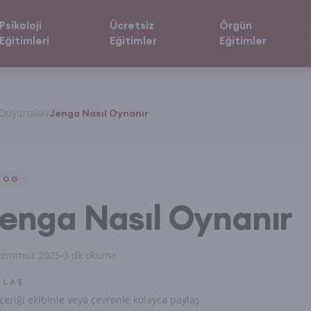
Psikoloji
Ücretsiz
Örgün
Eğitimleri
Eğitimler
Eğitimler
Duyurular
/
Jenga Nasıl Oynanır
LOG
enga Nasıl Oynanır
Temmuz 2025
3 dk okuma
YLAŞ
çeriği ekibinle veya çevrenle kolayca paylaş.