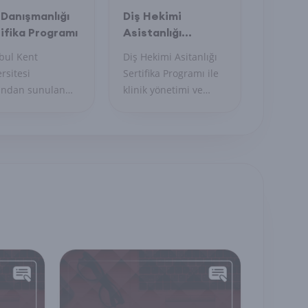
 Danışmanlığı
Diş Hekimi
ifika Programı
Asistanlığı
Sertifika Programı
bul Kent
Diş Hekimi Asitanlığı
rsitesi
Sertifika Programı ile
fından sunulan
klinik yönetimi ve
el sertifika
hasta iletişim
amı; bireylerin,
becerilerinizi
erin ve ailelerin
geliştirin, sağlık
ığı zorluklara
sektöründe
m sunabilecek
profesyonel sekreter
n danışmanları
olun.
tirmeyi
layan akademik
gulamalı bir
m modelidir.