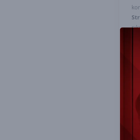
kor
St
sık
sağ
Sa
kul
Jen
yap
pro
baş