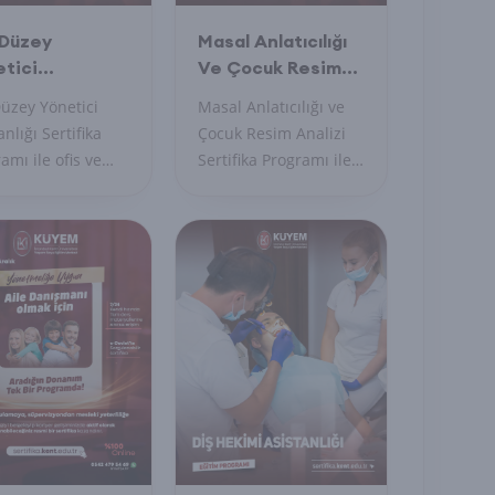
 Düzey
Masal Anlatıcılığı
tici
Ve Çocuk Resim
tanlığı
Analizi (Uygulayıcı
üzey Yönetici
Masal Anlatıcılığı ve
ifika Programı
Belge) Sertifika
anlığı Sertifika
Çocuk Resim Analizi
Programı
amı ile ofis ve
Sertifika Programı ile
n yönetiminde
çocukların dünyasını
nlaşın,
anlayın, yaratıcı
syonel iletişim
teknikleri öğrenin,
ilerinizi
uygulayıcı belge alın.
irin.