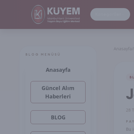
Kategoriler
Anasayfa
/
BLOG MENÜSÜ
Anasayfa
B
Güncel Alım
J
Haberleri
28 
BLOG
PA
Bu i