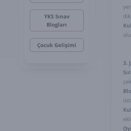
yer
dik
YKS Sınav
Blogları
Ku
olu
Çocuk Gelişimi
3.
Sır
çek
Bl
üst
Ku
ekl
Oy