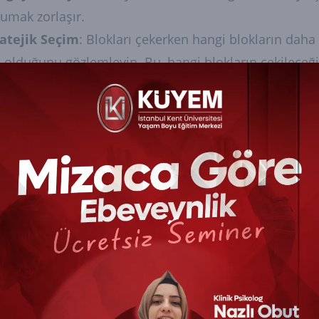
umak zorlaşır.
ratejik Seçim
: Blokları çekerken hangi blokların dah
ı olduğunu gözlemleyin. Bu, hangi blokların çekileceğin
lar.
kin
Kalın
: Oyun sırasında sakin ve odaklanmış kalmak
eyi devirmeye neden olabilir.
ga, strateji, dikkat ve denge becerilerini test eden bir
ısıyla hem çocuklar hem de yetişkinler tarafından oynan
blem çözme becerilerini geliştirir ve heyecanlı bir 
lamadan önce kuralları iyice anlamak ve strateji geliş