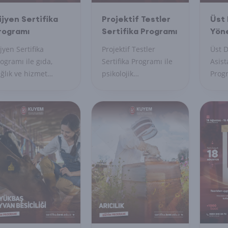
ijyen Sertifika
Projektif Testler
Üst
rogramı
Sertifika Programı
Yöne
Asis
jyen Sertifika
Projektif Testler
Üst D
Sert
ogramı ile gıda,
Sertifika Programı ile
Asist
ğlık ve hizmet
psikolojik
Progr
ktörlerinde hijyen
değerlendirmelerde
zama
rallarını öğrenin.
kullanılan testleri
uzma
rtifikanızı alın,
öğrenin, uygulayın ve
profe
venli çalışma
profesyonel sertifika
becer
tamı sağlayın.
ile uzmanlığınızı
gelişt
belgelendirin.