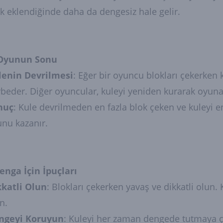
k eklendiğinde daha da dengesiz hale gelir.
 Oyunun Sonu
lenin Devrilmesi
: Eğer bir oyuncu blokları çekerken 
beder. Diğer oyuncular, kuleyi yeniden kurarak oyuna
nuç
: Kule devrilmeden en fazla blok çeken ve kuleyi
nu kazanır.
Jenga İçin İpuçları
kkatli Olun
: Blokları çekerken yavaş ve dikkatli olun.
n.
ngeyi Koruyun
: Kuleyi her zaman dengede tutmaya ça