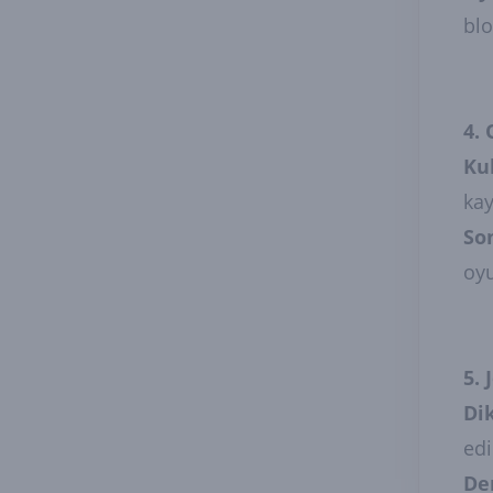
blo
4.
Ku
kay
So
oyu
5. 
Di
edi
De