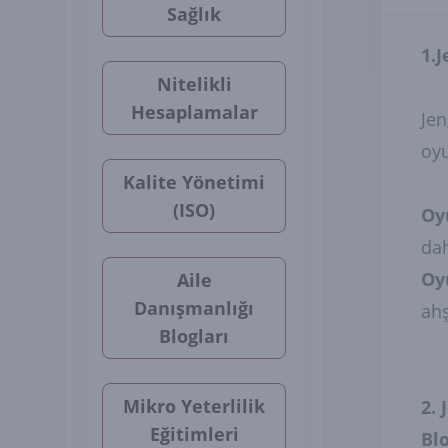
Sağlık
1.
Nitelikli
Hesaplamalar
Jen
oyu
Kalite Yönetimi
(ISO)
Oy
dah
Oy
Aile
Danışmanlığı
ahş
Blogları
Mikro Yeterlilik
2.
Eğitimleri
Bl