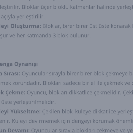
leştirilir. Bloklar üçer bloklu katmanlar halinde yerleş
 açıyla yerleştirilir.
leyi Oluşturma:
Bloklar, birer birer üst üste konarak
şur ve her katmanda 3 blok bulunur.
 Jenga Oynanışı
a Sırası:
Oyuncular sırayla birer birer blok çekmeye ba
mek zorundadır. Blokları sadece bir el ile çekmek ve
ok Çekme:
Oyuncu, blokları dikkatlice çekmelidir. Çek
 üste yerleştirilmelidir.
leyi Yükseltme:
Çekilen blok, kuleye dikkatlice yerleş
enir. Kuleyi devirmemek için dengeyi korumak önemli
un Devamı:
Oyuncular sırayla blokları çekmeye ve ye