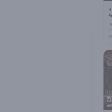
H
P
Hi
Pr
sa
se
ku
Se
gü
or