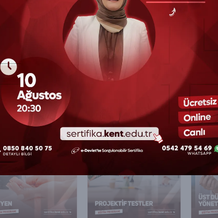
SAT EĞITIMLERI
inizi çekebilecek eğitimler