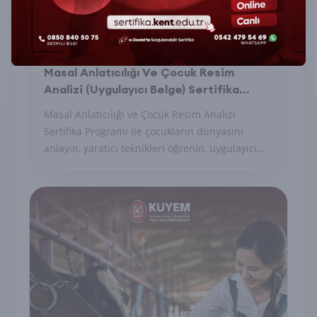
Masal Anlatıcılığı Ve Çocuk Resim
Analizi (Uygulayıcı Belge) Sertifika
Programı
Masal Anlatıcılığı ve Çocuk Resim Analizi
Sertifika Programı ile çocukların dünyasını
anlayın, yaratıcı teknikleri öğrenin, uygulayıcı
belge alın.