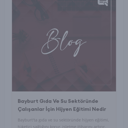
Bayburt Gıda Ve Su Sektöründe
Çalışanlar İçin Hijyen Eğitimi Nedir
Bayburt'ta gıda ve su sektöründe hijyen eğitimi,
tüketici sağlığını korur, işletme itibarını artırır.