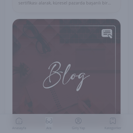
sertifikası alarak, küresel pazarda başarılı bir
kariyer yapın.
Anasayfa
Ara
Giriş Yap
Kategoriler