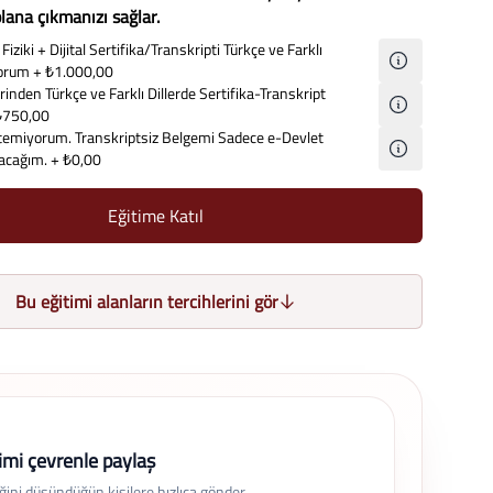
lana çıkmanızı sağlar.
Fiziki + Dijital Sertifika/Transkripti Türkçe ve Farklı
iyorum
+ ₺1.000,00
inden Türkçe ve Farklı Dillerde Sertifika-Transkript
₺750,00
temiyorum. Transkriptsiz Belgemi Sadece e-Devlet
lacağım.
+ ₺0,00
Eğitime Katıl
Bu eğitimi alanların tercihlerini gör
imi çevrenle paylaş
eğini düşündüğün kişilere hızlıca gönder.