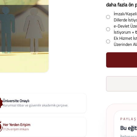
daha fazla ön p
İmzalı/Kaşeli 
Dillerde İst
e-Devlet Üzer
İstiyorum
+ 
Ek Hizmet İs
Üzerinden A
Üniversite Onaylı
Kurumsal itibar ve güvenilir akademik çerçeve.
PAYLAŞ
Her Yerden Erişim
Bu eğit
7/24 erişim imkanı
İlgilenec