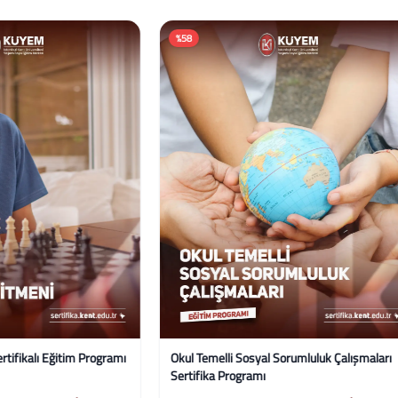
%58
li Sosyal Sorumluluk Çalışmaları
Temel Psikolojik Danışmanlık Becer
Programı
Sertifika Programı