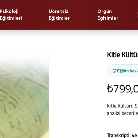
Psikoloji
Ücretsiz
Örgün
Eğitimleri
Eğitimler
Eğitimler
Kitle Kült
Eğitim hakk
₺799,
Kitle Kültürü 
analizi beceril
Transkriptli ve