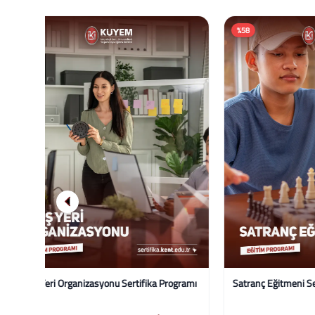
%58
%58
gramı
Satranç Eğitmeni Sertifikalı Eğitim Programı
Okul Temel
Sertifika 