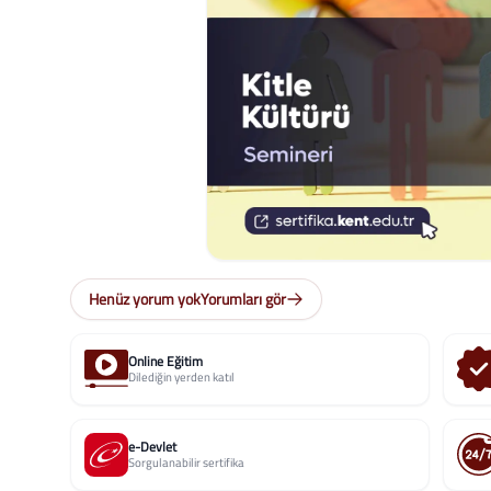
Henüz yorum yok
Yorumları gör
Online Eğitim
Dilediğin yerden katıl
e-Devlet
Sorgulanabilir sertifika