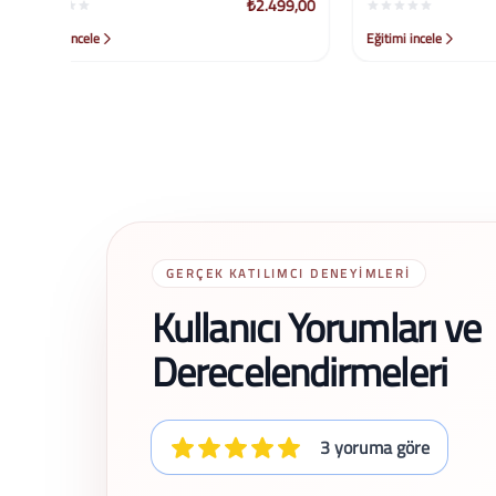
99,00
₺2.499,00
Eğitimi incele
Eğitimi ince
GERÇEK KATILIMCI DENEYIMLERI
Kullanıcı Yorumları ve
Derecelendirmeleri
3 yoruma göre