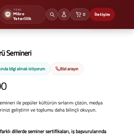
YENI
0
Mikro
İletişim
sepetteki ürünler
Yeterlilik
ürü Semineri
ında bilgi almak istiyorum
Bizi arayın
00
Semineri ile popüler kültürün sırlarını çözün, medya
erinizi geliştirin ve toplumu daha bilinçli okuyun.
 farklı dillerde seminer sertifikaları, iş başvurularında