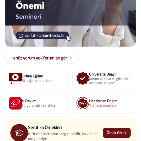
Henüz yorum yok
Yorumları gör
Üniversite Onaylı
Online Eğitim
Kurumsal itibar ve güvenilir
Dilediğin yerden katıl
akademik çerçeve.
e-Devlet
Her Yerden Erişim
Sorgulanabilir sertifika
7/24 erişim imkanı
Sertifika Örnekleri
Örnek Gör
e-Devlet üzerinden sorgulanabilir, üniversite
onaylı belge