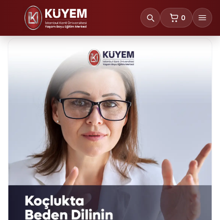
0
sepetteki ürünl