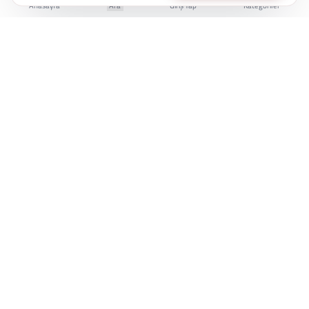
Anasayfa
Ara
Giriş Yap
Kategoriler
İstanbul Kent Üniversitesi Yaşam Boyu Eğitim Merkezi
e-Devlet'te Sorgulanabilir
Üniversite Güvencesi
7/24 Online Erişim
KÜYEM, bireylerin kariyer gelişiminde bilgiye
erişimini kolaylaştırmak için çalışır.