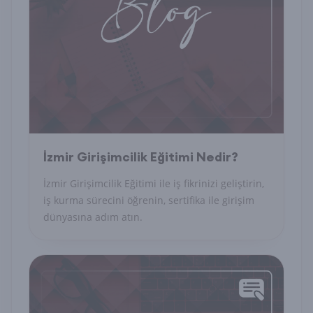
İzmir Girişimcilik Eğitimi Nedir?
İzmir Girişimcilik Eğitimi ile iş fikrinizi geliştirin,
iş kurma sürecini öğrenin, sertifika ile girişim
dünyasına adım atın.