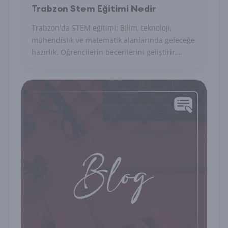
Trabzon Stem Eğitimi Nedir
Trabzon'da STEM eğitimi: Bilim, teknoloji,
mühendislik ve matematik alanlarında geleceğe
hazırlık. Öğrencilerin becerilerini geliştirir,
kariyerlerine yön verir.