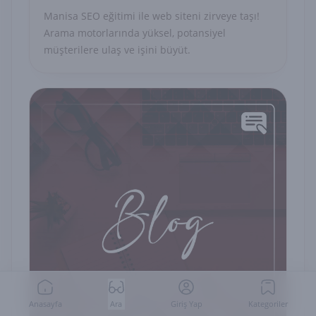
Manisa SEO eğitimi ile web siteni zirveye taşı!
Arama motorlarında yüksel, potansiyel
müşterilere ulaş ve işini büyüt.
Anasayfa
Ara
Giriş Yap
Kategoriler