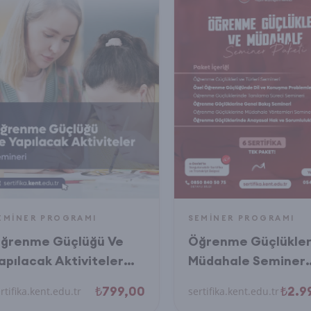
EMINER PROGRAMI
SEMINER PROGRAMI
ğrenme Güçlüğü Ve
Öğrenme Güçlükler
apılacak Aktiviteler
Müdahale Seminer
emineri
Sertifika Paket Pro
₺799,00
₺2.9
rtifika.kent.edu.tr
sertifika.kent.edu.tr