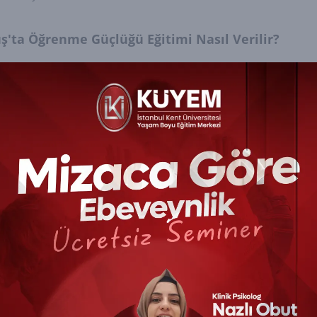
ş'ta Öğrenme Güçlüğü Eğitimi Nasıl Verilir?
'ta öğrenme güçlüğü yaşayan çocuklar için özel olar
ulmaktadır. Bu programlar genellikle şunları içerir:
eyselleştirilmiş eğitim planları (BEP): Her çocuğun iht
efleri ve yöntemleri belirlenmiş eğitim planları.
l eğitim öğretmenleri tarafından verilen destek: Ö
niklerle eğitim.