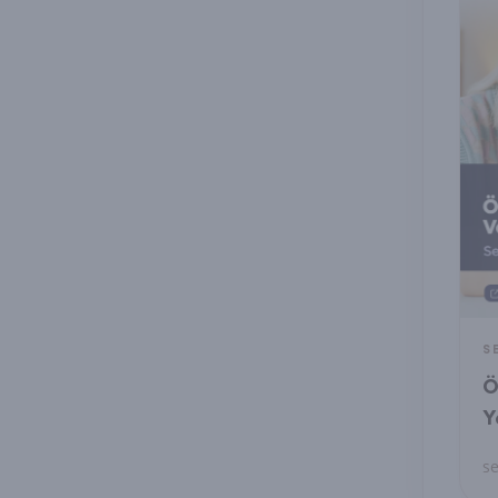
S
Ö
Y
S
se