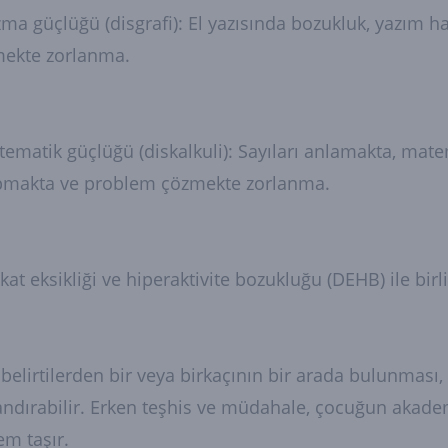
ma güçlüğü (disgrafi): El yazısında bozukluk, yazım hat
mekte zorlanma.
ematik güçlüğü (diskalkuli): Sayıları anlamakta, mat
pmakta ve problem çözmekte zorlanma.
kat eksikliği ve hiperaktivite bozukluğu (DEHB) ile bir
belirtilerden bir veya birkaçının bir arada bulunmas
ndırabilir. Erken teşhis ve müdahale, çocuğun akade
m taşır.