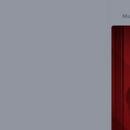
Mu
Muş
sun
Bir
hed
Öze
tek