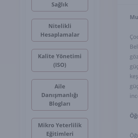
Sağlık
Mu
Nitelikli
Hesaplamalar
Çoc
Bel
Kalite Yönetimi
göz
(ISO)
güç
keş
güç
Aile
Danışmanlığı
inc
Blogları
Öğ
Mikro Yeterlilik
Eğitimleri
Öğr