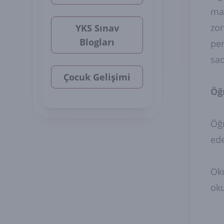
mat
zor
YKS Sınav
Blogları
per
sad
Çocuk Gelişimi
Öğ
Öğr
ede
Oku
ok