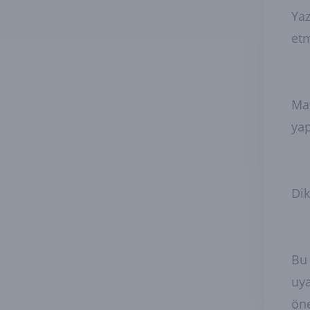
Yaz
et
Mat
ya
Dik
Bu 
uya
öne