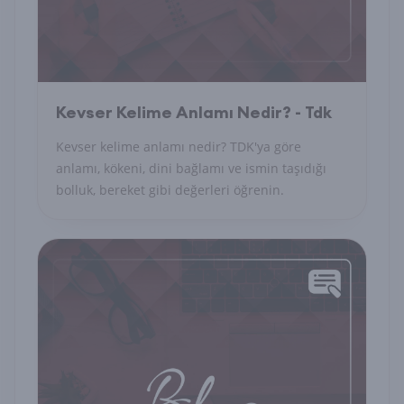
Kevser Kelime Anlamı Nedir? - Tdk
Kevser kelime anlamı nedir? TDK'ya göre
anlamı, kökeni, dini bağlamı ve ismin taşıdığı
bolluk, bereket gibi değerleri öğrenin.