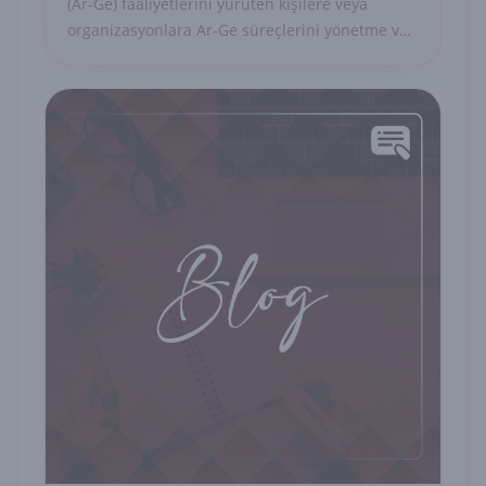
(Ar-Ge) faaliyetlerini yürüten kişilere veya
organizasyonlara Ar-Ge süreçlerini yönetme ve
uygulama konusunda gerekli becerileri ve
teknikleri öğreten bir eğitim programını ifade
eder.