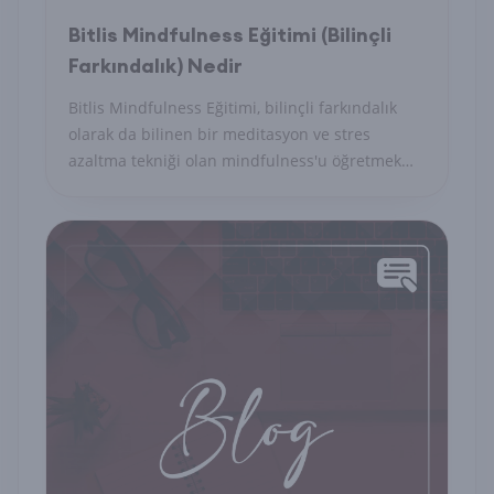
Bitlis Mindfulness Eğitimi (Bilinçli
Farkındalık) Nedir
Bitlis Mindfulness Eğitimi, bilinçli farkındalık
olarak da bilinen bir meditasyon ve stres
azaltma tekniği olan mindfulness'u öğretmek
için tasarlanmış bir eğitim programıdır. Bu
eğitim programı, kişilerin günlük yaşamlarında
stresle başa çıkmalarına, duygusal denge
sağlamalarına ve zihinlerini sakinleştirmelerine
yardımcı olmayı hedefler.