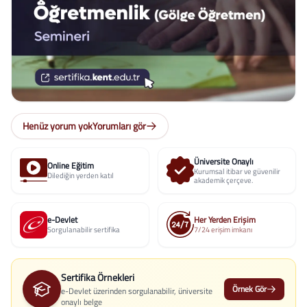
Henüz yorum yok
Yorumları gör
Üniversite Onaylı
Online Eğitim
Kurumsal itibar ve güvenilir
Dilediğin yerden katıl
akademik çerçeve.
e-Devlet
Her Yerden Erişim
Sorgulanabilir sertifika
7/24 erişim imkanı
Sertifika Örnekleri
Örnek Gör
e-Devlet üzerinden sorgulanabilir, üniversite
onaylı belge