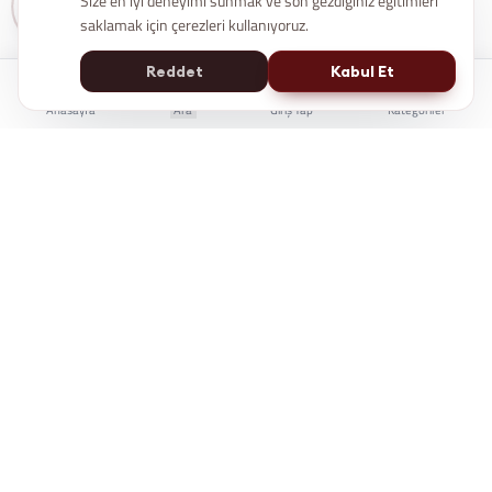
Size en iyi deneyimi sunmak ve son gezdiğiniz eğitimleri
saklamak için çerezleri kullanıyoruz.
Reddet
Kabul Et
Anasayfa
Ara
Giriş Yap
Kategoriler
İstanbul Kent Üniversitesi Yaşam Boyu Eğitim Merkezi
e-Devlet'te Sorgulanabilir
Üniversite Güvencesi
7/24 Online Erişim
KÜYEM, bireylerin kariyer gelişiminde bilgiye
erişimini kolaylaştırmak için çalışır.