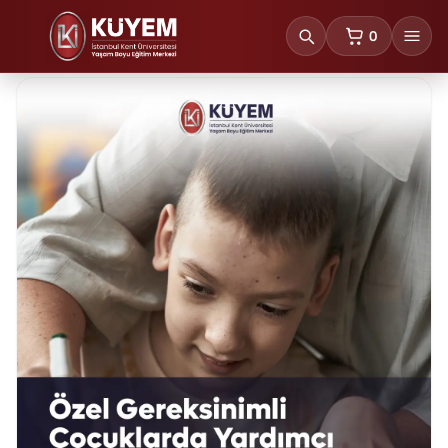
0
sepetteki ürünl