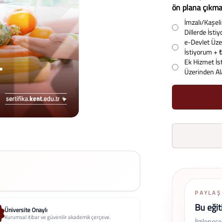
ön plana çıkman
İmzalı/Kaşeli 
Dillerde İst
e-Devlet Üzer
İstiyorum
+ 
Ek Hizmet İs
Üzerinden A
PAYLAŞ
Bu eğit
Üniversite Onaylı
Kurumsal itibar ve güvenilir akademik çerçeve.
İlgilenec