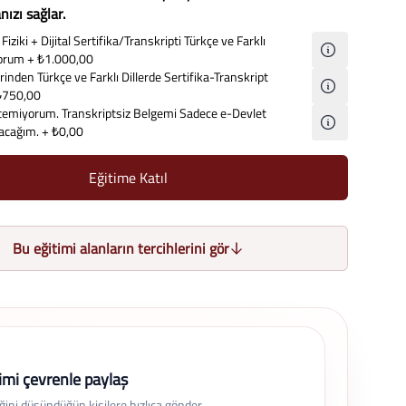
ızı sağlar.
Fiziki + Dijital Sertifika/Transkripti Türkçe ve Farklı
iyorum
+ ₺1.000,00
inden Türkçe ve Farklı Dillerde Sertifika-Transkript
₺750,00
temiyorum. Transkriptsiz Belgemi Sadece e-Devlet
lacağım.
+ ₺0,00
Eğitime Katıl
Bu eğitimi alanların tercihlerini gör
imi çevrenle paylaş
eğini düşündüğün kişilere hızlıca gönder.