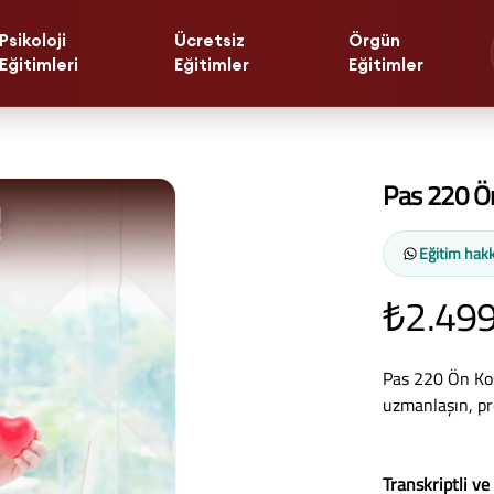
Psikoloji
Ücretsiz
Örgün
Eğitimleri
Eğitimler
Eğitimler
Pas 220 Ön
Eğitim hakk
₺2.499
Pas 220 Ön Koş
uzmanlaşın, pro
Transkriptli ve 