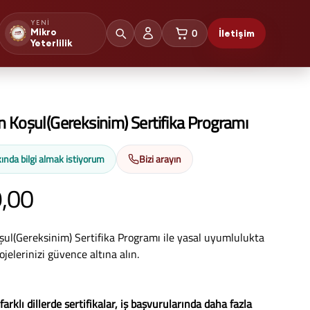
YENI
0
Mikro
İletişim
sepetteki ürünler
Yeterlilik
 Koşul(Gereksinim) Sertifika Programı
ında bilgi almak istiyorum
Bizi arayın
,00
ul(Gereksinim) Sertifika Programı ile yasal uyumlulukta
jelerinizi güvence altına alın.
farklı dillerde sertifikalar, iş başvurularında daha fazla