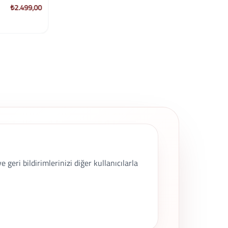
₺2.499,00
₺2.499,00
Eğitimi incele
Eğitim
geri bildirimlerinizi diğer kullanıcılarla