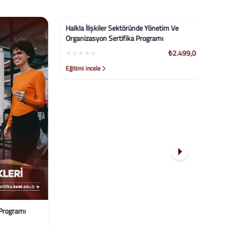
%58
%58
ogramı
Halkla İlişkiler Sektöründe Yönetim Ve
Elısa
Organizasyon Sertifika Programı