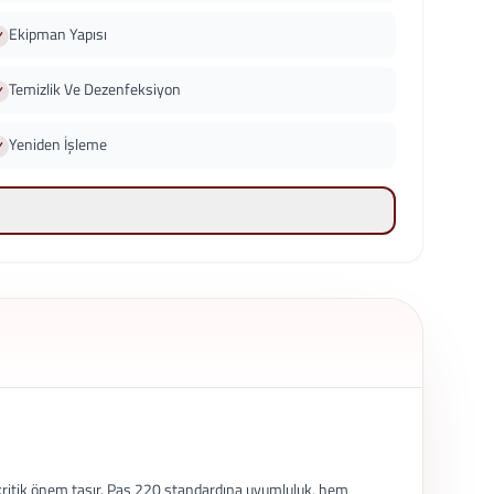
Ekipman Yapısı
Temizlik Ve Dezenfeksiyon
Yeniden İşleme
k kritik önem taşır. Pas 220 standardına uyumluluk, hem