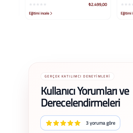
99,00
₺2.499,00
Eğitimi incele
Eğitimi ince
GERÇEK KATILIMCI DENEYIMLERI
Kullanıcı Yorumları ve
Derecelendirmeleri
3 yoruma göre