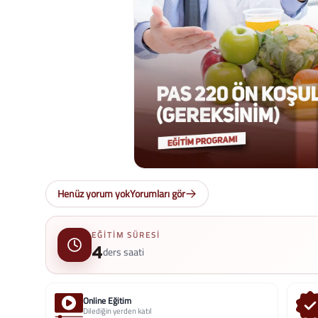
Henüz yorum yok
Yorumları gör
EĞITIM SÜRESI
4
ders saati
Online Eğitim
Dilediğin yerden katıl