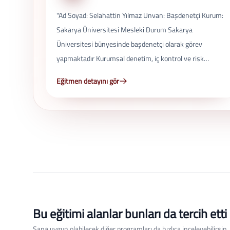
"Ad Soyad: Selahattin Yılmaz Unvan: Başdenetçi Kurum:
Sakarya Üniversitesi Mesleki Durum Sakarya
Üniversitesi bünyesinde başdenetçi olarak görev
yapmaktadır Kurumsal denetim, iç kontrol ve risk
yönetimi süreçlerinde aktif rol almaktadır Görev ve
Eğitmen detayını gör
Sorumluluklar İç denetim faaliyetlerinin yürütülmesi
Kurumsal süreçlerin denetlenmesi ve raporlanması Risk
analizi ve kontrol mekanizmalarının geliştirilmesi
Mevzuata uygunluk denetimleri Kurumsal yönetim
süreçlerine katkı Uzmanlık Alanları İç denetim Risk
yönetimi Kurumsal denetim ve kontrol Mevzuat ve uyum
süreçleri"
Bu eğitimi alanlar bunları da tercih etti
Sana uygun olabilecek diğer programları da hızlıca inceleyebilirsin.