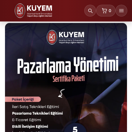
0
sepetteki ürünl