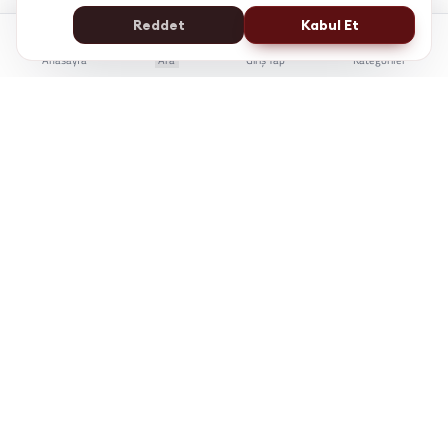
Reddet
Kabul Et
Anasayfa
Ara
Giriş Yap
Kategoriler
İstanbul Kent Üniversitesi Yaşam Boyu Eğitim Merkezi
e-Devlet'te Sorgulanabilir
Üniversite Güvencesi
7/24 Online Erişim
KÜYEM, bireylerin kariyer gelişiminde bilgiye
erişimini kolaylaştırmak için çalışır.