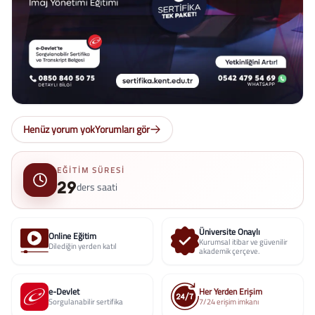
Henüz yorum yok
Yorumları gör
EĞITIM SÜRESI
29
ders saati
Üniversite Onaylı
Online Eğitim
Kurumsal itibar ve güvenilir
Dilediğin yerden katıl
akademik çerçeve.
e-Devlet
Her Yerden Erişim
Sorgulanabilir sertifika
7/24 erişim imkanı