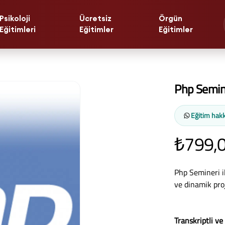
Psikoloji
Ücretsiz
Örgün
Eğitimleri
Eğitimler
Eğitimler
Php Semin
Eğitim hakk
₺799,
Php Semineri il
ve dinamik pro
Transkriptli ve