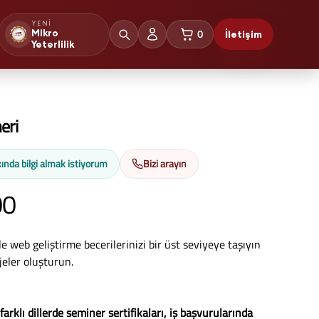
YENI
0
Mikro
İletişim
sepetteki ürünler
Yeterlilik
eri
ında bilgi almak istiyorum
Bizi arayın
00
e web geliştirme becerilerinizi bir üst seviyeye taşıyın
jeler oluşturun.
 farklı dillerde seminer sertifikaları, iş başvurularında