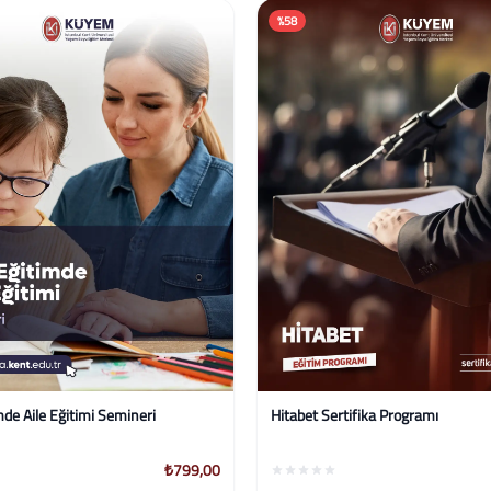
%58
rtifika Programı
Gıda Etiketleme Mevzuatı Sertifik
₺2.499,00