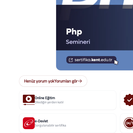
Henüz yorum yok
Yorumları gör
Online Eğitim
Dilediğin yerden katıl
e-Devlet
Sorgulanabilir sertifika