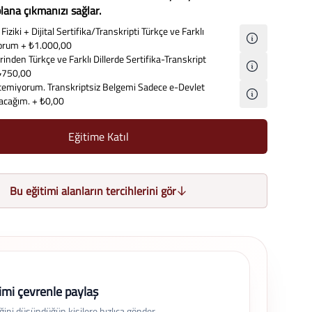
lana çıkmanızı sağlar.
Fiziki + Dijital Sertifika/Transkripti Türkçe ve Farklı
iyorum
+ ₺1.000,00
inden Türkçe ve Farklı Dillerde Sertifika-Transkript
₺750,00
temiyorum. Transkriptsiz Belgemi Sadece e-Devlet
lacağım.
+ ₺0,00
Eğitime Katıl
Bu eğitimi alanların tercihlerini gör
imi çevrenle paylaş
eğini düşündüğün kişilere hızlıca gönder.