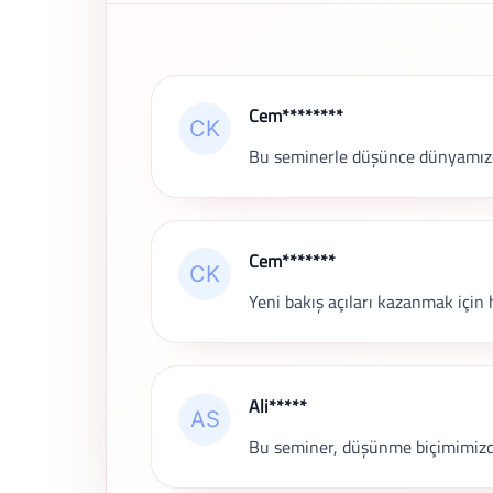
Son Yorumlar
Cem********
Bu seminerle düşünce dünyamızda y
Cem*******
Yeni bakış açıları kazanmak için h
Ali*****
Bu seminer, düşünme biçimimizde