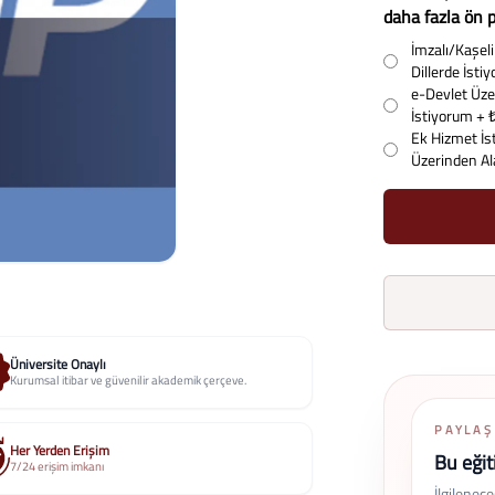
daha fazla ön p
İmzalı/Kaşeli 
Dillerde İst
e-Devlet Üzer
İstiyorum
+ 
Ek Hizmet İs
Üzerinden A
Üniversite Onaylı
Kurumsal itibar ve güvenilir akademik çerçeve.
PAYLAŞ
Her Yerden Erişim
Bu eğit
7/24 erişim imkanı
İlgilenec