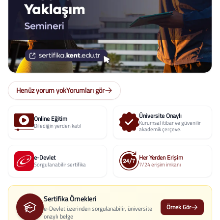
Henüz yorum yok
Yorumları gör
Üniversite Onaylı
Online Eğitim
Kurumsal itibar ve güvenilir
Dilediğin yerden katıl
akademik çerçeve.
e-Devlet
Her Yerden Erişim
Sorgulanabilir sertifika
7/24 erişim imkanı
Sertifika Örnekleri
Örnek Gör
e-Devlet üzerinden sorgulanabilir, üniversite
onaylı belge