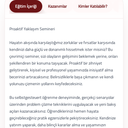
Eğitim İçeriği
Kazanımlar
Kimler Katılabilir?
Nasıl 
Proaktif Yaklaşım Semineri
Hayatın akışında karşılaştığımız zorluklar ve fırsatlar karşısında
kendinizi daha güçlü ve donanımlı hissetmek ister misiniz? Bu
çevrimiçi seminer, sizi olayların gelişimini beklemek yerine, onları
şekillendiren bir konuma taşıyacak. Proaktif bir zihniyet
geliştirerek, kişisel ve profesyonel yaşamınızda inisiyatif alma
becerinizi artıracaksınız. Belirsizliklerle başa çıkmanın ve kendi
yolunuzu çizmenin yollarını keşfedeceksiniz.
Bu selbstgesteuert öğrenme deneyiminde, gerçekçi senaryolar
üzerinden problem çözme tekniklerini uygulayacak ve yeni bakış
açıları kazanacaksınız. Öğrendiklerinizi hemen hayata
geçirebileceğiniz pratik egzersizlerle pekiştireceksiniz. Kendinize
yatırım yaparak, daha bilinçli kararlar alma ve yaşamınızın