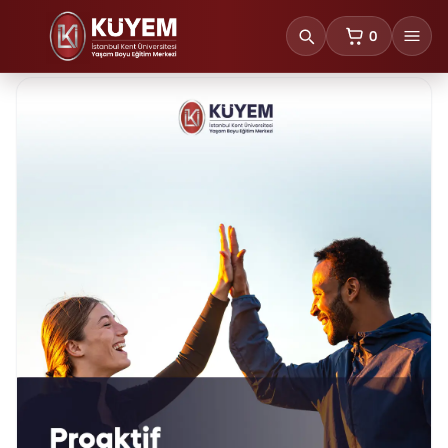
0
sepetteki ürünl